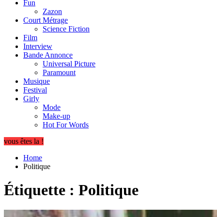
Fun
Zazon
Court Métrage
Science Fiction
Film
Interview
Bande Annonce
Universal Picture
Paramount
Musique
Festival
Girly
Mode
Make-up
Hot For Words
vous êtes la !
Home
Politique
Étiquette :
Politique