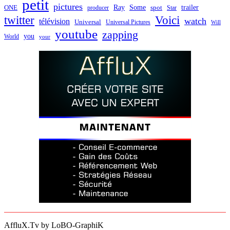
petit
pictures
Ray
Some
trailer
ONE
producer
spot
Star
twitter
Voici
watch
télévision
Universal
Universal Pictures
Will
youtube
zapping
you
World
your
AffluX.Tv by LoBO-GraphiK