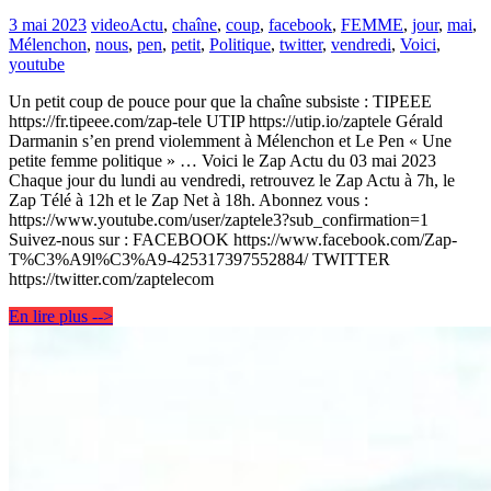
3 mai 2023
video
Actu
,
chaîne
,
coup
,
facebook
,
FEMME
,
jour
,
mai
,
Mélenchon
,
nous
,
pen
,
petit
,
Politique
,
twitter
,
vendredi
,
Voici
,
youtube
Un petit coup de pouce pour que la chaîne subsiste : TIPEEE
https://fr.tipeee.com/zap-tele UTIP https://utip.io/zaptele Gérald
Darmanin s’en prend violemment à Mélenchon et Le Pen « Une
petite femme politique » … Voici le Zap Actu du 03 mai 2023
Chaque jour du lundi au vendredi, retrouvez le Zap Actu à 7h, le
Zap Télé à 12h et le Zap Net à 18h. Abonnez vous :
https://www.youtube.com/user/zaptele3?sub_confirmation=1
Suivez-nous sur : FACEBOOK https://www.facebook.com/Zap-
T%C3%A9l%C3%A9-425317397552884/ TWITTER
https://twitter.com/zaptelecom
En lire plus -->