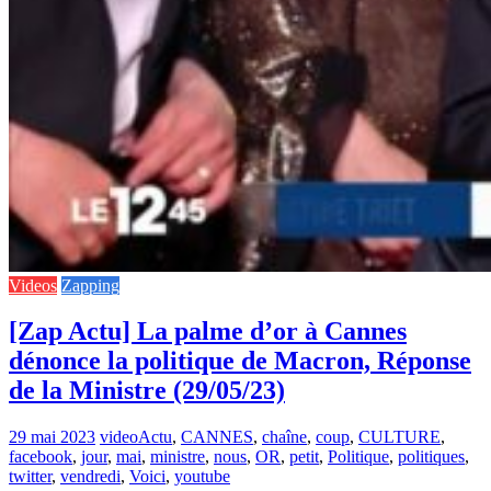
Videos
Zapping
[Zap Actu] La palme d’or à Cannes
dénonce la politique de Macron, Réponse
de la Ministre (29/05/23)
29 mai 2023
video
Actu
,
CANNES
,
chaîne
,
coup
,
CULTURE
,
facebook
,
jour
,
mai
,
ministre
,
nous
,
OR
,
petit
,
Politique
,
politiques
,
twitter
,
vendredi
,
Voici
,
youtube