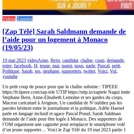
Videos
Zapping
[Zap Télé] Sarah Saldmann demande de
l’aide pour un logement à Monaco
(19/05/23)
19 mai 2023
video
Anne
,
Bern
,
candidat
,
chaîne
,
coup
,
demande
,
entre
,
facebook
,
H
,
jeune
,
mai
,
nagui
,
nous
,
parle
,
Pascal
,
petit
,
Politique
,
Sarah
,
ses
,
stephane
,
supporters
,
twitter
,
Voici
,
Vol
,
youtube
Un petit coup de pouce pour que la chaîne subsiste : TIPEEE
https://fr.tipeee.com/zap-tele UTIP https://utip.io/zaptele Nagui imite
Stephane Bern, Anne-Elisabeth Lemoine et ses gardes du corps,
Macron caricaturé à Avignon, Un candidat de N’oubliez pas les
paroles hésitent entre le journalisme et la politique, Adèle Haenel
parle en langage inclusif et agace Pascal Praud, Sarah Saldman
demande de l’aide pour être logée à Monaco, Des supporters de
l’OM organisent une cagnotte pour remplacer le smartphone volé
d’un jeune supporter… Voici le Zap Télé du 19 mai 2023 partie 1