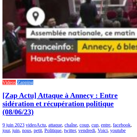
Videos
Zapping
[Zap Actu] Attaque à Annecy : Entre
sidération et récupération politique
(08/06/23)
9 juin 2023
video
Actu
,
attaque
,
chaîne
,
coup
,
cup
,
entre
,
facebook
,
jour
,
juin
,
nous
,
petit
,
Politique
,
twitter
,
vendredi
,
Voici
,
youtube