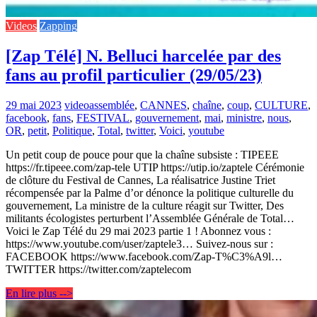
Videos
Zapping
[Zap Télé] N. Belluci harcelée par des
fans au profil particulier (29/05/23)
29 mai 2023
video
assemblée
,
CANNES
,
chaîne
,
coup
,
CULTURE
,
facebook
,
fans
,
FESTIVAL
,
gouvernement
,
mai
,
ministre
,
nous
,
OR
,
petit
,
Politique
,
Total
,
twitter
,
Voici
,
youtube
Un petit coup de pouce pour que la chaîne subsiste : TIPEEE
https://fr.tipeee.com/zap-tele UTIP https://utip.io/zaptele Cérémonie
de clôture du Festival de Cannes, La réalisatrice Justine Triet
récompensée par la Palme d’or dénonce la politique culturelle du
gouvernement, La ministre de la culture réagit sur Twitter, Des
militants écologistes perturbent l’Assemblée Générale de Total…
Voici le Zap Télé du 29 mai 2023 partie 1 ! Abonnez vous :
https://www.youtube.com/user/zaptele3… Suivez-nous sur :
FACEBOOK https://www.facebook.com/Zap-T%C3%A9l…
TWITTER https://twitter.com/zaptelecom
En lire plus -->