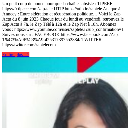
Un petit coup de pouce pour que la chaîne subsiste : TIPEEE
https://fr.tipeee.com/zap-tele UTIP https://utip.io/zaptele Attaque à
Annecy : Entre sidération et récupération politique… Voici le Zap
Actu du 8 juin 2023 Chaque jour du lundi au vendredi, retrouvez le
Zap Actu à 7h, le Zap Télé à 12h et le Zap Net à 18h. Abonnez
vous : https://www.youtube.com/user/zaptele3?sub_confirmation=1
Suivez-nous sur : FACEBOOK https://www.facebook.com/Zap-
T%C3%A9l%C3%A9-425317397552884/ TWITTER
https://twitter.com/zaptelecom
En lire plus -->