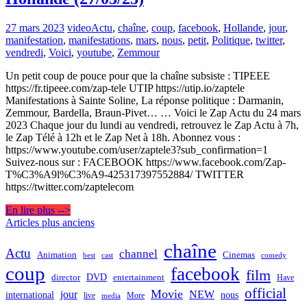
27 mars 2023
video
Actu
,
chaîne
,
coup
,
facebook
,
Hollande
,
jour
,
manifestation
,
manifestations
,
mars
,
nous
,
petit
,
Politique
,
twitter
,
vendredi
,
Voici
,
youtube
,
Zemmour
Un petit coup de pouce pour que la chaîne subsiste : TIPEEE
https://fr.tipeee.com/zap-tele UTIP https://utip.io/zaptele
Manifestations à Sainte Soline, La réponse politique : Darmanin,
Zemmour, Bardella, Braun-Pivet… … Voici le Zap Actu du 24 mars
2023 Chaque jour du lundi au vendredi, retrouvez le Zap Actu à 7h,
le Zap Télé à 12h et le Zap Net à 18h. Abonnez vous :
https://www.youtube.com/user/zaptele3?sub_confirmation=1
Suivez-nous sur : FACEBOOK https://www.facebook.com/Zap-
T%C3%A9l%C3%A9-425317397552884/ TWITTER
https://twitter.com/zaptelecom
En lire plus -->
Navigation
Articles plus anciens
des
chaîne
Actu
channel
Animation
Cinemas
best
cast
comedy
articles
coup
facebook
film
director
DVD
entertainment
Have
official
Movie
jour
NEW
international
nous
live
media
More