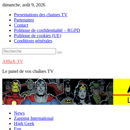
Skip
dimanche, août 9, 2026
to
Presentations des chaines TV
content
Partenaires
Contact
Politique de confidentialité – RGPD
Politique de cookies (UE)
Conditions générales
AffluX.TV
Le panel de vos chaînes TV
News
Zapping International
High Geek
Fun