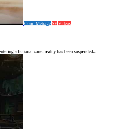
Court Métrage
SF
Videos
ering a fictional zone: reality has been suspended....