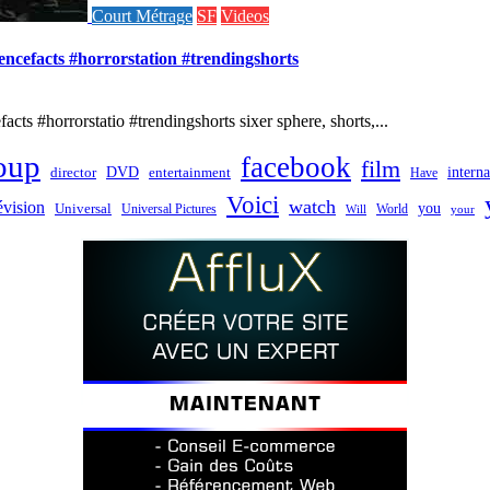
Court Métrage
SF
Videos
iencefacts #horrorstation #trendingshorts
cts #horrorstatio #trendingshorts sixer sphere, shorts,...
oup
facebook
film
director
DVD
interna
entertainment
Have
Voici
watch
évision
you
Universal
Universal Pictures
World
Will
your