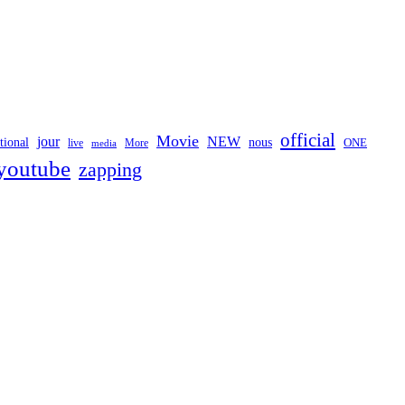
official
Movie
jour
NEW
tional
nous
ONE
live
media
More
youtube
zapping