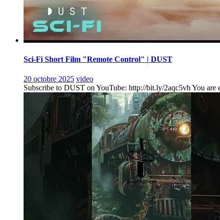
Sci-Fi Short Film "Remote Control" | DUST
20 octobre 2025
video
Subscribe to DUST on YouTube: http://bit.ly/2aqc5vh You are ent