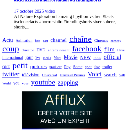
17 octobre 2025
video
AI Nature Exploration l amzing l python vs tren #facts
#sciencefacts #horrorstatio #trendingshorts sixer sphere,
shorts,...
chaîne
Actu
channel
Animation
Cinemas
best
cast
comedy
coup
facebook
film
director
DVD
entertainment
Have
official
Movie
jour
NEW
international
nous
live
media
More
petit
pictures
Ray
Some
trailer
ONE
producer
spot
Star
twitter
Voici
watch
télévision
Universal
Universal Pictures
Will
youtube
zapping
you
World
your