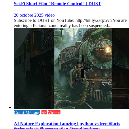
Sci-Fi Short Film "Remote Control" | DUST
20 octobre 2025
video
Subscribe to DUST on YouTube: http://bit.ly/2aqc5vh You are
entering a fictional zone: reality has been suspended....
Court Métrage
SF
Videos
AI Nature Exploration l amzing l python vs tren #facts
#sciencefacts #horrorstation #trendingshorts