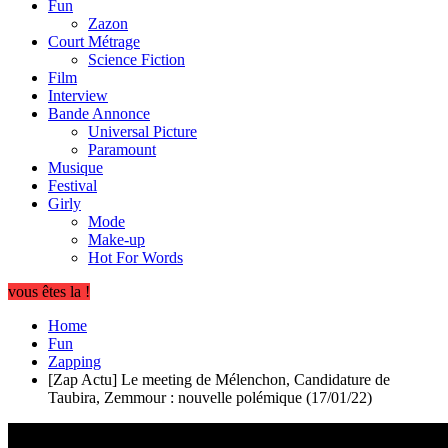
Fun
Zazon
Court Métrage
Science Fiction
Film
Interview
Bande Annonce
Universal Picture
Paramount
Musique
Festival
Girly
Mode
Make-up
Hot For Words
vous êtes la !
Home
Fun
Zapping
[Zap Actu] Le meeting de Mélenchon, Candidature de
Taubira, Zemmour : nouvelle polémique (17/01/22)