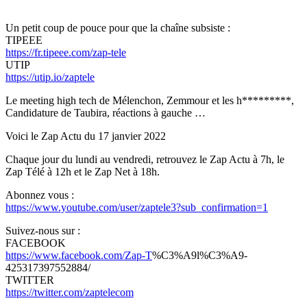
Un petit coup de pouce pour que la chaîne subsiste :
TIPEEE
https://fr.tipeee.com/zap-tele
UTIP
https://utip.io/zaptele
Le meeting high tech de Mélenchon, Zemmour et les h*********,
Candidature de Taubira, réactions à gauche …
Voici le Zap Actu du 17 janvier 2022
Chaque jour du lundi au vendredi, retrouvez le Zap Actu à 7h, le
Zap Télé à 12h et le Zap Net à 18h.
Abonnez vous :
https://www.youtube.com/user/zaptele3?sub_confirmation=1
Suivez-nous sur :
FACEBOOK
https://www.facebook.com/Zap-T
%C3%A9l%C3%A9-
425317397552884/
TWITTER
https://twitter.com/zaptelecom