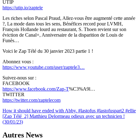
UTIP
https://utip.io/zaptele
Les riches selon Pascal Praud, Allez-vous être augmenté cette année
?, La mode dans tous les sens, Bénéfices record pour LVMH,
François Hollande lourd au restaurant, S. Thoen revient sur son
éviction de Canal+, Anniversaire de la disparition de Louis de
Funès…
Voici le Zap Télé du 30 janvier 2023 partie 1 !
Abonnez vous :
https://www.youtube.com/user/zaptele3…
Suivez-nous sur :
FACEBOOK
https://www.facebook.com/Zap-T
%C3%A9l…
TWITTER
https://twitter.com/zaptelecom
Navigation
How it should have ended with Abby. #lastofus #lastofuspart2 #ellie
[Zap Télé_2] Matthieu Delormeau odieux avec un technicien !
de
(30/01/23)
l’article
Autres News