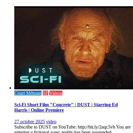
Court Métrage
SF
Videos
Sci-Fi Short Film "Concrete" | DUST | Starring Ed
Harris | Online Premiere
27 octobre 2025
video
Subscribe to DUST on YouTube: http://bit.ly/2aqc5vh You are
entering a fictional zone: reality has been suspended.