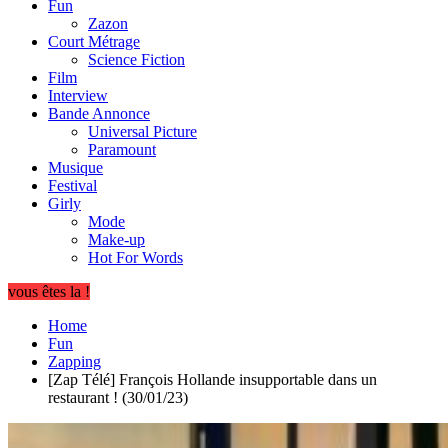
Fun
Zazon
Court Métrage
Science Fiction
Film
Interview
Bande Annonce
Universal Picture
Paramount
Musique
Festival
Girly
Mode
Make-up
Hot For Words
vous êtes la !
Home
Fun
Zapping
[Zap Télé] François Hollande insupportable dans un
restaurant ! (30/01/23)