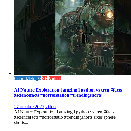
Court Métrage
SF
Videos
AI Nature Exploration l amzing l python vs tren #facts
#sciencefacts #horrorstation #trendingshorts
17 octobre 2025
video
AI Nature Exploration l amzing l python vs tren #facts
#sciencefacts #horrorstatio #trendingshorts sixer sphere,
shorts,...