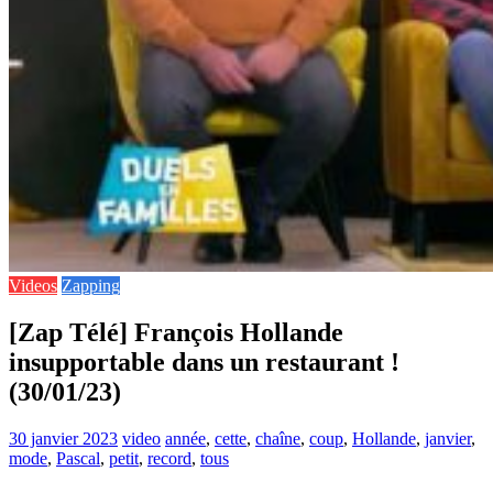
Videos
Zapping
[Zap Télé] François Hollande
insupportable dans un restaurant !
(30/01/23)
30 janvier 2023
video
année
,
cette
,
chaîne
,
coup
,
Hollande
,
janvier
,
mode
,
Pascal
,
petit
,
record
,
tous