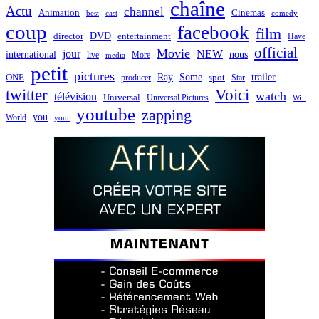
chaîne
Actu
channel
Animation
Cinemas
best
cast
comedy
coup
facebook
film
director
DVD
entertainment
Have
official
Movie
jour
NEW
international
nous
live
media
More
petit
pictures
Ray
Some
trailer
ONE
producer
spot
Star
twitter
Voici
watch
télévision
Universal
Universal Pictures
Will
youtube
zapping
you
World
your