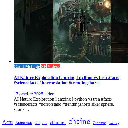
Court Métrage
SF
Videos
AI Nature Exploration l amzing l python vs tren #facts
#sciencefacts #horrorstation #trendingshorts
17 octobre 2025
video
AI Nature Exploration l amzing l python vs tren #facts
#sciencefacts #horrorstatio #trendingshorts sixer sphere,
shorts,...
chaîne
Actu
channel
Animation
Cinemas
best
cast
comedy