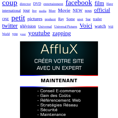
coup
facebook
film
director
DVD
entertainment
Have
official
Movie
jour
NEW
international
nous
live
media
More
petit
pictures
Ray
Some
trailer
ONE
producer
spot
Star
twitter
Voici
watch
télévision
Universal
Universal Pictures
Will
youtube
zapping
you
World
your