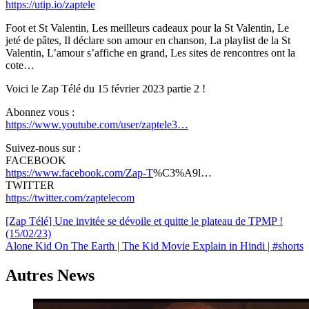
https://utip.io/zaptele
Foot et St Valentin, Les meilleurs cadeaux pour la St Valentin, Le
jeté de pâtes, Il déclare son amour en chanson, La playlist de la St
Valentin, L’amour s’affiche en grand, Les sites de rencontres ont la
cote…
Voici le Zap Télé du 15 février 2023 partie 2 !
Abonnez vous :
https://www.youtube.com/user/zaptele3…
Suivez-nous sur :
FACEBOOK
https://www.facebook.com/Zap-T
%C3%A9l…
TWITTER
https://twitter.com/zaptelecom
Navigation
[Zap Télé] Une invitée se dévoile et quitte le plateau de TPMP !
(15/02/23)
de
Alone Kid On The Earth | The Kid Movie Explain in Hindi | #shorts
l’article
Autres News