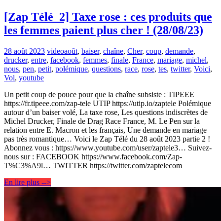
[Zap Télé_2] Taxe rose : ces produits que
les femmes paient plus cher ! (28/08/23)
28 août 2023
video
août
,
baiser
,
chaîne
,
Cher
,
coup
,
demande
,
drucker
,
entre
,
facebook
,
femmes
,
finale
,
France
,
mariage
,
michel
,
nous
,
pen
,
petit
,
polémique
,
questions
,
race
,
rose
,
tes
,
twitter
,
Voici
,
Vol
,
youtube
Un petit coup de pouce pour que la chaîne subsiste : TIPEEE
https://fr.tipeee.com/zap-tele UTIP https://utip.io/zaptele Polémique
autour d’un baiser volé, La taxe rose, Les questions indiscrètes de
Michel Drucker, Finale de Drag Race France, M. Le Pen sur la
relation entre E. Macron et les français, Une demande en mariage
pas très romantique… Voici le Zap Télé du 28 août 2023 partie 2 !
Abonnez vous : https://www.youtube.com/user/zaptele3… Suivez-
nous sur : FACEBOOK https://www.facebook.com/Zap-
T%C3%A9l… TWITTER https://twitter.com/zaptelecom
En lire plus -->