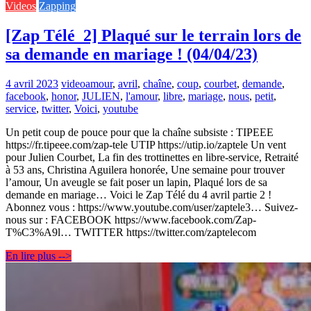
Videos
Zapping
[Zap Télé_2] Plaqué sur le terrain lors de
sa demande en mariage ! (04/04/23)
4 avril 2023
video
amour
,
avril
,
chaîne
,
coup
,
courbet
,
demande
,
facebook
,
honor
,
JULIEN
,
l'amour
,
libre
,
mariage
,
nous
,
petit
,
service
,
twitter
,
Voici
,
youtube
Un petit coup de pouce pour que la chaîne subsiste : TIPEEE
https://fr.tipeee.com/zap-tele UTIP https://utip.io/zaptele Un vent
pour Julien Courbet, La fin des trottinettes en libre-service, Retraité
à 53 ans, Christina Aguilera honorée, Une semaine pour trouver
l’amour, Un aveugle se fait poser un lapin, Plaqué lors de sa
demande en mariage… Voici le Zap Télé du 4 avril partie 2 !
Abonnez vous : https://www.youtube.com/user/zaptele3… Suivez-
nous sur : FACEBOOK https://www.facebook.com/Zap-
T%C3%A9l… TWITTER https://twitter.com/zaptelecom
En lire plus -->