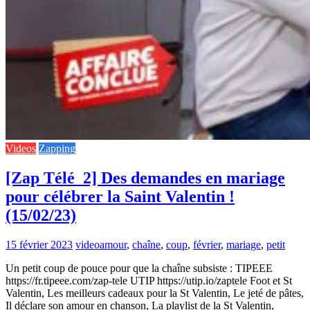
Videos
Zapping
[Zap Télé_2] Des demandes en mariage
pour célébrer la Saint Valentin !
(15/02/23)
15 février 2023
video
amour
,
chaîne
,
coup
,
février
,
mariage
,
petit
Un petit coup de pouce pour que la chaîne subsiste : TIPEEE
https://fr.tipeee.com/zap-tele UTIP https://utip.io/zaptele Foot et St
Valentin, Les meilleurs cadeaux pour la St Valentin, Le jeté de pâtes,
Il déclare son amour en chanson, La playlist de la St Valentin,