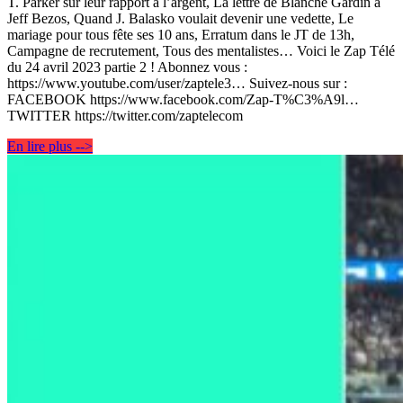
T. Parker sur leur rapport à l’argent, La lettre de Blanche Gardin à
Jeff Bezos, Quand J. Balasko voulait devenir une vedette, Le
mariage pour tous fête ses 10 ans, Erratum dans le JT de 13h,
Campagne de recrutement, Tous des mentalistes… Voici le Zap Télé
du 24 avril 2023 partie 2 ! Abonnez vous :
https://www.youtube.com/user/zaptele3… Suivez-nous sur :
FACEBOOK https://www.facebook.com/Zap-T%C3%A9l…
TWITTER https://twitter.com/zaptelecom
En lire plus -->