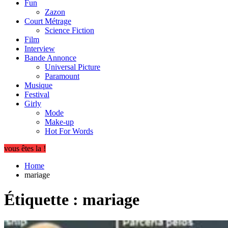
Fun
Zazon
Court Métrage
Science Fiction
Film
Interview
Bande Annonce
Universal Picture
Paramount
Musique
Festival
Girly
Mode
Make-up
Hot For Words
vous êtes la !
Home
mariage
Étiquette :
mariage