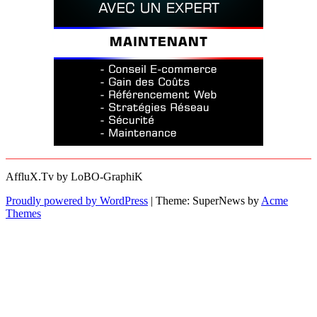
AffluX.Tv by LoBO-GraphiK
Proudly powered by WordPress
|
Theme: SuperNews by
Acme
Themes