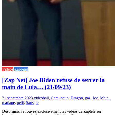
Videos
Zapping
[Zap Net] Joe Biden refuse de serrer la
main de Lula… (21/09/23)
21 septembre 2023
video
ball
,
Cam
,
coup
,
Dragon
,
gaz
,
Joe
,
Main
,
mariage
,
petit
,
Sans
,
te
Désormais, retrouvez exclusivement les vidéos de Zaptélé sur