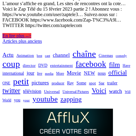
L’amour s’affiche en grand, Les sites de rencontres ont la cote…
Voici le Zap Télé du 15 février 2023 partie 2 ! Abonnez vous :
https://www.youtube.com/user/zaptele3… Suivez-nous sur :
FACEBOOK https://www.facebook.com/Zap-T%C3%A9l…
TWITTER https://twitter.com/zaptelecom
En lire plus -->
Navigation
Articles plus anciens
des
chaîne
Actu
channel
Animation
Cinemas
best
cast
comedy
articles
coup
facebook
film
director
DVD
entertainment
Have
official
Movie
jour
NEW
international
nous
live
media
More
petit
pictures
Ray
Some
trailer
ONE
producer
spot
Star
twitter
Voici
watch
télévision
Universal
Universal Pictures
Will
youtube
zapping
you
World
your