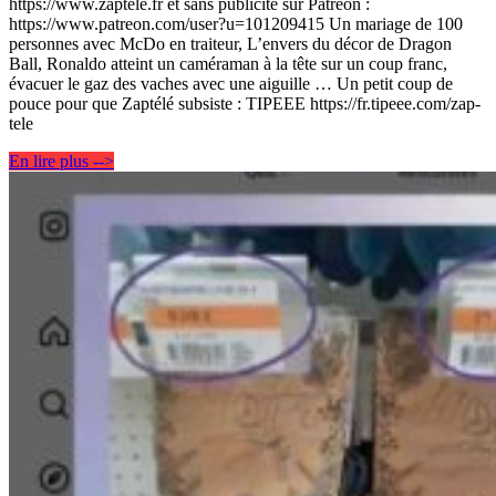
https://www.zaptele.fr et sans publicité sur Patreon :
https://www.patreon.com/user?u=101209415 Un mariage de 100
personnes avec McDo en traiteur, L’envers du décor de Dragon
Ball, Ronaldo atteint un caméraman à la tête sur un coup franc,
évacuer le gaz des vaches avec une aiguille … Un petit coup de
pouce pour que Zaptélé subsiste : TIPEEE https://fr.tipeee.com/zap-
tele
En lire plus -->