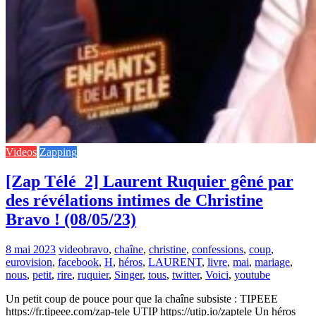
Videos
Zapping
[Zap Télé_2] Laurent Ruquier gêné par
des révélations intimes de Christine
Bravo ! (08/05/23)
8 mai 2023
video
bravo
,
chaîne
,
christine
,
confessions
,
coup
,
eurovision
,
facebook
,
H
,
héros
,
LAURENT
,
livre
,
mai
,
mariage
,
nous
,
petit
,
rire
,
ruquier
,
Singer
,
tous
,
twitter
,
Voici
,
youtube
Un petit coup de pouce pour que la chaîne subsiste : TIPEEE
https://fr.tipeee.com/zap-tele UTIP https://utip.io/zaptele Un héros