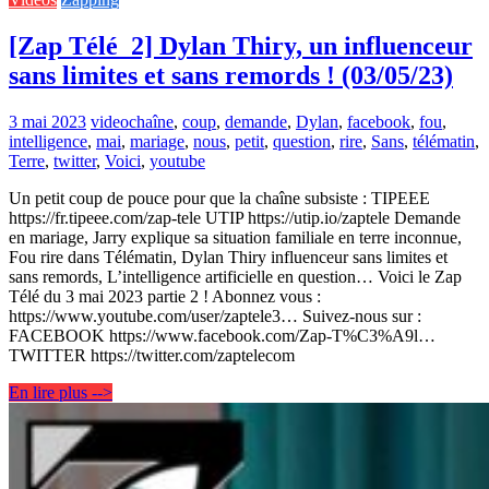
[Zap Télé_2] Dylan Thiry, un influenceur
sans limites et sans remords ! (03/05/23)
3 mai 2023
video
chaîne
,
coup
,
demande
,
Dylan
,
facebook
,
fou
,
intelligence
,
mai
,
mariage
,
nous
,
petit
,
question
,
rire
,
Sans
,
télématin
,
Terre
,
twitter
,
Voici
,
youtube
Un petit coup de pouce pour que la chaîne subsiste : TIPEEE
https://fr.tipeee.com/zap-tele UTIP https://utip.io/zaptele Demande
en mariage, Jarry explique sa situation familiale en terre inconnue,
Fou rire dans Télématin, Dylan Thiry influenceur sans limites et
sans remords, L’intelligence artificielle en question… Voici le Zap
Télé du 3 mai 2023 partie 2 ! Abonnez vous :
https://www.youtube.com/user/zaptele3… Suivez-nous sur :
FACEBOOK https://www.facebook.com/Zap-T%C3%A9l…
TWITTER https://twitter.com/zaptelecom
En lire plus -->