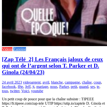
Videos
Zapping
[Zap Télé_2] Les Français jaloux de ceux
qui ont de l’argent selon T. Parker et D.
Ginola (24/04/23)
24 avril 2023
video
argent
,
avril
,
blanche
,
campagne
,
chaîne
,
coup
,
facebook
,
fête
,
Jeff
,
jt
,
mariage
,
nous
,
Parker
,
petit
,
quand
,
ses
,
te
,
tous
,
twitter
,
Voici
,
youtube
Un petit coup de pouce pour que la chaîne subsiste : TIPEEE
https://fr.tipeee.com/zap-tele UTIP https://utip.io/zaptele D. Ginola et