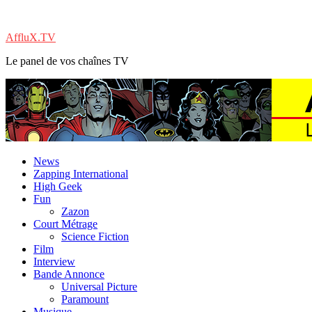
AffluX.TV
Le panel de vos chaînes TV
News
Zapping International
High Geek
Fun
Zazon
Court Métrage
Science Fiction
Film
Interview
Bande Annonce
Universal Picture
Paramount
Musique