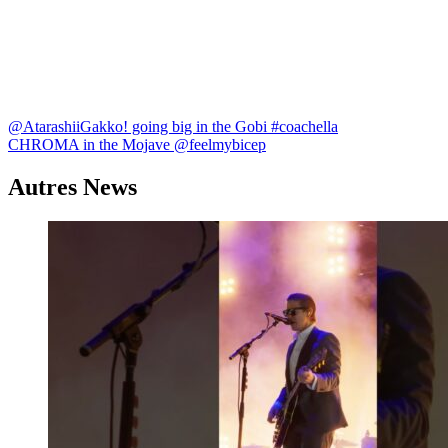
Navigation
@AtarashiiGakko! going big in the Gobi #coachella
CHROMA in the Mojave @feelmybicep
de
l’article
Autres News