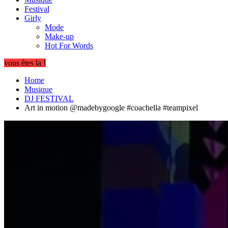
Festival
Girly
Mode
Make-up
Hot For Words
vous êtes la !
Home
Musique
DJ FESTIVAL
Art in motion @madebygoogle #coachella #teampixel