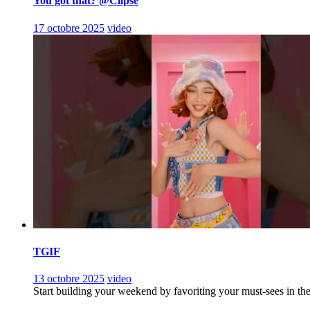
You got that? @Clipse
17 octobre 2025
video
TGIF
13 octobre 2025
video
Start building your weekend by favoriting your must-sees in th