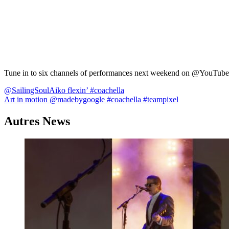
Tune in to six channels of performances next weekend on @YouTube
Navigation
@SailingSoulAiko flexin’ #coachella
Art in motion @madebygoogle #coachella #teampixel
de
l’article
Autres News