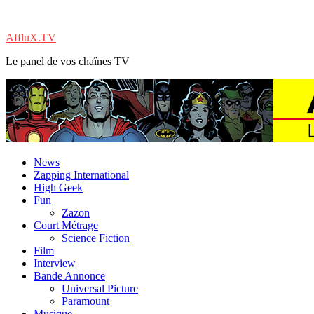
AffluX.TV
Le panel de vos chaînes TV
News
Zapping International
High Geek
Fun
Zazon
Court Métrage
Science Fiction
Film
Interview
Bande Annonce
Universal Picture
Paramount
Musique