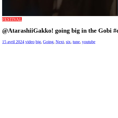
FESTIVAL
@AtarashiiGakko! going big in the Gobi #
15 avril 2024
video
big
,
Going
,
Next
,
six
,
tune
,
youtube