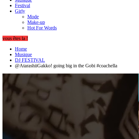
Festival
Girly
Mode
Make-up
Hot For Words
vous êtes la !
Home
Musique
DJ FESTIVAL
@AtarashiiGakko! going big in the Gobi #coachella