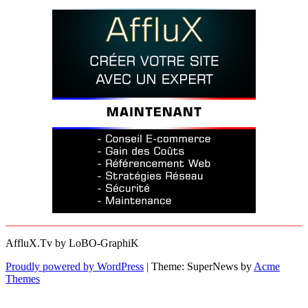
AffluX.Tv by LoBO-GraphiK
Proudly powered by WordPress
|
Theme: SuperNews by
Acme
Themes