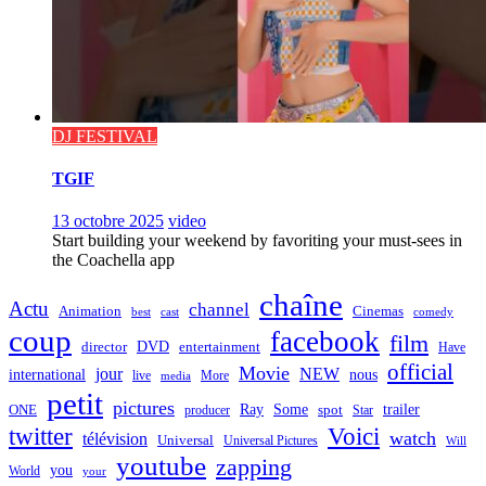
DJ FESTIVAL
TGIF
13 octobre 2025
video
Start building your weekend by favoriting your must-sees in
the Coachella app
chaîne
Actu
channel
Animation
Cinemas
best
cast
comedy
coup
facebook
film
director
DVD
entertainment
Have
official
Movie
jour
NEW
international
nous
live
media
More
petit
pictures
Ray
Some
trailer
ONE
producer
spot
Star
twitter
Voici
watch
télévision
Universal
Universal Pictures
Will
youtube
zapping
you
World
your