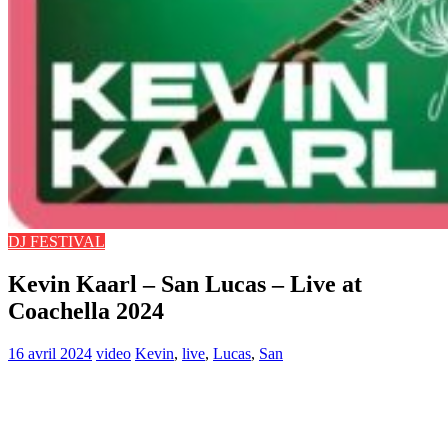
DJ FESTIVAL
Kevin Kaarl – San Lucas – Live at
Coachella 2024
16 avril 2024
video
Kevin
,
live
,
Lucas
,
San