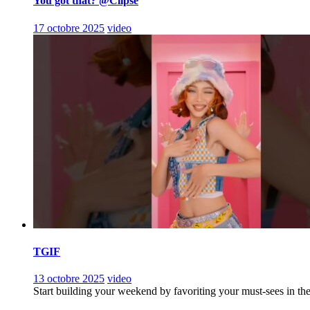
You got that? @Clipse
17 octobre 2025
video
TGIF
13 octobre 2025
video
Start building your weekend by favoriting your must-sees in th