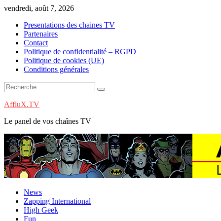
Skip
vendredi, août 7, 2026
to
Presentations des chaines TV
content
Partenaires
Contact
Politique de confidentialité – RGPD
Politique de cookies (UE)
Conditions générales
AffluX.TV
Le panel de vos chaînes TV
News
Zapping International
High Geek
Fun