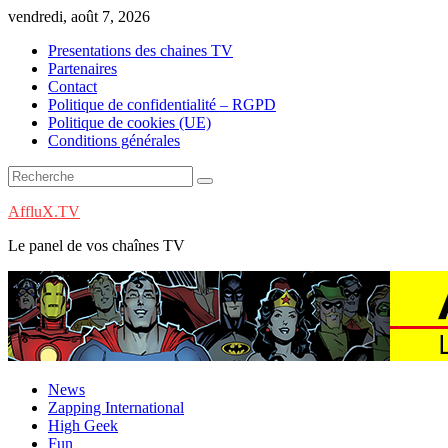
Skip
vendredi, août 7, 2026
to
Presentations des chaines TV
content
Partenaires
Contact
Politique de confidentialité – RGPD
Politique de cookies (UE)
Conditions générales
AffluX.TV
Le panel de vos chaînes TV
News
Zapping International
High Geek
Fun