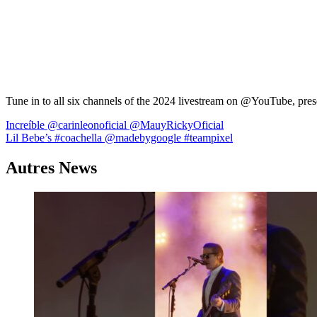
Tune in to all six channels of the 2024 livestream on @YouTube, p
Navigation
Increíble @carinleonoficial @MauyRickyOficial
Lil Bebe’s #coachella @madebygoogle #teampixel
de
l’article
Autres News