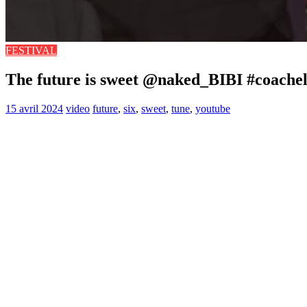
FESTIVAL
The future is sweet @naked_BIBI #coachel
15 avril 2024
video
future
,
six
,
sweet
,
tune
,
youtube