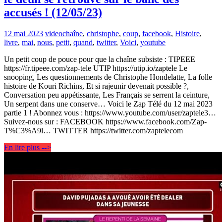
accusés ! (12/05/23)
12 mai 2023
video
chaîne
,
christophe
,
coup
,
facebook
,
Histoire
,
livre
,
mai
,
nous
,
petit
,
quand
,
twitter
,
Voici
,
youtube
Un petit coup de pouce pour que la chaîne subsiste : TIPEEE
https://fr.tipeee.com/zap-tele UTIP https://utip.io/zaptele Le
snooping, Les questionnements de Christophe Hondelatte, La folle
histoire de Kouri Richins, Et si rajeunir devenait possible ?,
Conversation peu appétissante, Les Français se serrent la ceinture,
Un serpent dans une conserve… Voici le Zap Télé du 12 mai 2023
partie 1 ! Abonnez vous : https://www.youtube.com/user/zaptele3…
Suivez-nous sur : FACEBOOK https://www.facebook.com/Zap-
T%C3%A9l… TWITTER https://twitter.com/zaptelecom
En lire plus -->