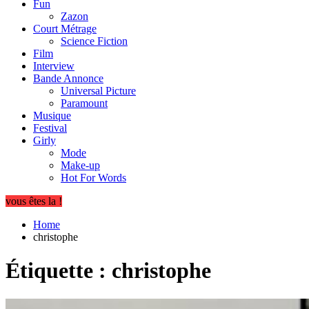
Fun
Zazon
Court Métrage
Science Fiction
Film
Interview
Bande Annonce
Universal Picture
Paramount
Musique
Festival
Girly
Mode
Make-up
Hot For Words
vous êtes la !
Home
christophe
Étiquette :
christophe