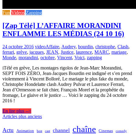
Fun
Videos
Zapping
[Zap Télé] L’AFFAIRE MORANDINI
ENFLAMME LES MÉDIAS (24 10 16)
24 octobre 2016
video
Affaire
,
Audrey
,
bourdin
,
christophe
,
Clash
,
ferrari
,
grève
,
jacques
,
JEAN
,
Justice
,
laurence
,
MARC
,
mariage
,
Monde
,
morandini
,
octobre
,
Vincent
,
Voici
,
zapping
iTélé en grève, Les montages rigolos de Jean-Marc Morandini,
SEPT FOIS ZÉRO, Jean-Jacques Bourdin est indigné et s’en prend
violemment à Vincent Bolloré, Le mariage le plus fake du monde,
Christophe Hondelatte clash Audrey Pulvar et Laurence Ferrari,
Jean d’Ormesson se fait chier, François Morel et la prophétie du
fromage, Le glaive et le justice … Voici le zapping du 24 octobre
2016 !
En lire plus -->
Navigation
Articles plus anciens
des
chaîne
Actu
channel
Animation
Cinemas
best
cast
comedy
articles