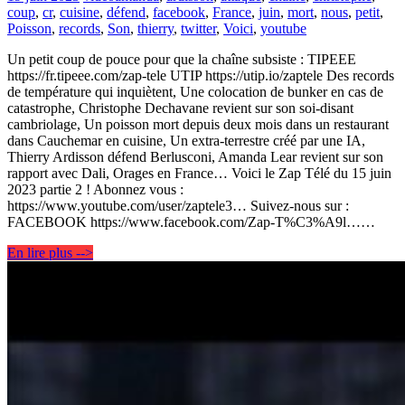
coup
,
cr
,
cuisine
,
défend
,
facebook
,
France
,
juin
,
mort
,
nous
,
petit
,
Poisson
,
records
,
Son
,
thierry
,
twitter
,
Voici
,
youtube
Un petit coup de pouce pour que la chaîne subsiste : TIPEEE
https://fr.tipeee.com/zap-tele UTIP https://utip.io/zaptele Des records
de température qui inquiètent, Une colocation de bunker en cas de
catastrophe, Christophe Dechavane revient sur son soi-disant
cambriolage, Un poisson mort depuis deux mois dans un restaurant
dans Cauchemar en cuisine, Un extra-terrestre créé par une IA,
Thierry Ardisson défend Berlusconi, Amanda Lear revient sur son
rapport avec Dali, Orages en France… Voici le Zap Télé du 15 juin
2023 partie 2 ! Abonnez vous :
https://www.youtube.com/user/zaptele3… Suivez-nous sur :
FACEBOOK https://www.facebook.com/Zap-T%C3%A9l……
En lire plus -->