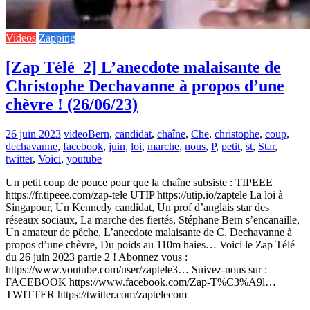
Videos
Zapping
[Zap Télé_2] L’anecdote malaisante de
Christophe Dechavanne à propos d’une
chèvre ! (26/06/23)
26 juin 2023
video
Bern
,
candidat
,
chaîne
,
Che
,
christophe
,
coup
,
dechavanne
,
facebook
,
juin
,
loi
,
marche
,
nous
,
P
,
petit
,
st
,
Star
,
twitter
,
Voici
,
youtube
Un petit coup de pouce pour que la chaîne subsiste : TIPEEE
https://fr.tipeee.com/zap-tele UTIP https://utip.io/zaptele La loi à
Singapour, Un Kennedy candidat, Un prof d’anglais star des
réseaux sociaux, La marche des fiertés, Stéphane Bern s’encanaille,
Un amateur de pêche, L’anecdote malaisante de C. Dechavanne à
propos d’une chèvre, Du poids au 110m haies… Voici le Zap Télé
du 26 juin 2023 partie 2 ! Abonnez vous :
https://www.youtube.com/user/zaptele3… Suivez-nous sur :
FACEBOOK https://www.facebook.com/Zap-T%C3%A9l…
TWITTER https://twitter.com/zaptelecom