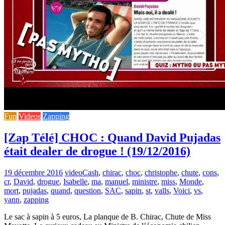
Fun
Videos
Zapping
[Zap Télé] CHOC : Quand David Pujadas
était dealer de drogue ! (19/12/2016)
19 décembre 2016
video
Cash
,
chirac
,
choc
,
christophe
,
chute
,
cons
,
cr
,
David
,
drogue
,
Isabelle
,
ma
,
manuel
,
ministre
,
miss
,
Monde
,
mort
,
pujadas
,
quand
,
question
,
SAC
,
sapin
,
st
,
valls
,
Voici
,
vs
,
yann
,
zapping
Le sac à sapin à 5 euros, La planque de B. Chirac, Chute de Miss