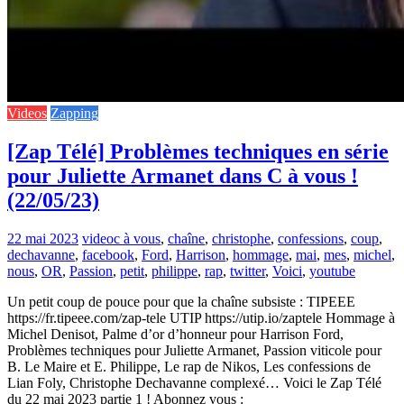
Videos
Zapping
[Zap Télé] Problèmes techniques en série
pour Juliette Armanet dans C à vous !
(22/05/23)
22 mai 2023
video
c à vous
,
chaîne
,
christophe
,
confessions
,
coup
,
dechavanne
,
facebook
,
Ford
,
Harrison
,
hommage
,
mai
,
mes
,
michel
,
nous
,
OR
,
Passion
,
petit
,
philippe
,
rap
,
twitter
,
Voici
,
youtube
Un petit coup de pouce pour que la chaîne subsiste : TIPEEE
https://fr.tipeee.com/zap-tele UTIP https://utip.io/zaptele Hommage à
Michel Denisot, Palme d’or d’honneur pour Harrison Ford,
Problèmes techniques pour Juliette Armanet, Passion viticole pour
B. Le Maire et E. Philippe, Le rap de Nikos, Les confessions de
Lian Foly, Christophe Dechavanne complexé… Voici le Zap Télé
du 22 mai 2023 partie 1 ! Abonnez vous :