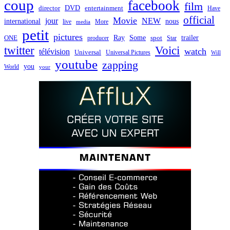
coup
facebook
film
director
DVD
entertainment
Have
official
Movie
jour
NEW
international
nous
live
media
More
petit
pictures
Ray
Some
trailer
ONE
producer
spot
Star
twitter
Voici
watch
télévision
Universal
Universal Pictures
Will
youtube
zapping
you
World
your