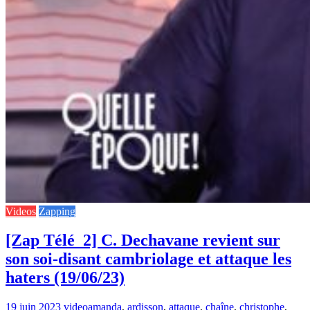
Videos
Zapping
[Zap Télé_2] C. Dechavane revient sur
son soi-disant cambriolage et attaque les
haters (19/06/23)
19 juin 2023
video
amanda
,
ardisson
,
attaque
,
chaîne
,
christophe
,