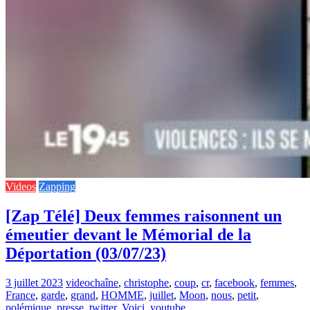
Videos
Zapping
[Zap Télé] Deux femmes raisonnent un
émeutier devant le Mémorial de la
Déportation (03/07/23)
3 juillet 2023
video
chaîne
,
christophe
,
coup
,
cr
,
facebook
,
femmes
,
France
,
garde
,
grand
,
HOMME
,
juillet
,
Moon
,
nous
,
petit
,
polémique
,
presse
,
twitter
,
Voici
,
youtube