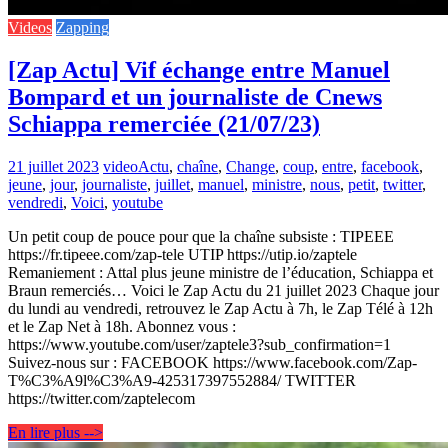
Videos
Zapping
[Zap Actu] Vif échange entre Manuel
Bompard et un journaliste de Cnews
Schiappa remerciée (21/07/23)
21 juillet 2023
video
Actu
,
chaîne
,
Change
,
coup
,
entre
,
facebook
,
jeune
,
jour
,
journaliste
,
juillet
,
manuel
,
ministre
,
nous
,
petit
,
twitter
,
vendredi
,
Voici
,
youtube
Un petit coup de pouce pour que la chaîne subsiste : TIPEEE
https://fr.tipeee.com/zap-tele UTIP https://utip.io/zaptele
Remaniement : Attal plus jeune ministre de l’éducation, Schiappa et
Braun remerciés… Voici le Zap Actu du 21 juillet 2023 Chaque jour
du lundi au vendredi, retrouvez le Zap Actu à 7h, le Zap Télé à 12h
et le Zap Net à 18h. Abonnez vous :
https://www.youtube.com/user/zaptele3?sub_confirmation=1
Suivez-nous sur : FACEBOOK https://www.facebook.com/Zap-
T%C3%A9l%C3%A9-425317397552884/ TWITTER
https://twitter.com/zaptelecom
En lire plus -->