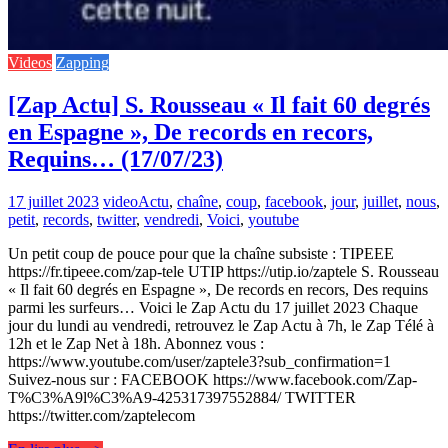
Videos
Zapping
[Zap Actu] S. Rousseau « Il fait 60 degrés
en Espagne », De records en recors,
Requins… (17/07/23)
17 juillet 2023
video
Actu
,
chaîne
,
coup
,
facebook
,
jour
,
juillet
,
nous
,
petit
,
records
,
twitter
,
vendredi
,
Voici
,
youtube
Un petit coup de pouce pour que la chaîne subsiste : TIPEEE
https://fr.tipeee.com/zap-tele UTIP https://utip.io/zaptele S. Rousseau
« Il fait 60 degrés en Espagne », De records en recors, Des requins
parmi les surfeurs… Voici le Zap Actu du 17 juillet 2023 Chaque
jour du lundi au vendredi, retrouvez le Zap Actu à 7h, le Zap Télé à
12h et le Zap Net à 18h. Abonnez vous :
https://www.youtube.com/user/zaptele3?sub_confirmation=1
Suivez-nous sur : FACEBOOK https://www.facebook.com/Zap-
T%C3%A9l%C3%A9-425317397552884/ TWITTER
https://twitter.com/zaptelecom