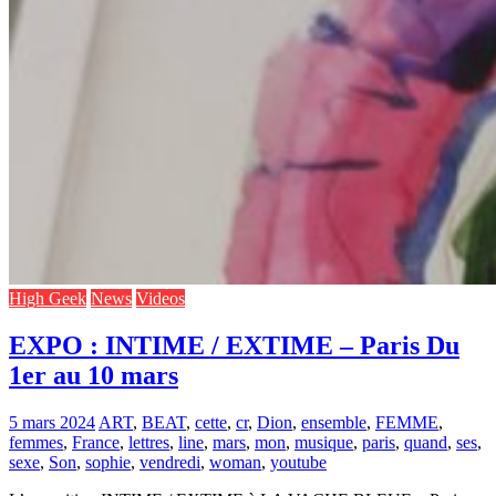
High Geek
News
Videos
EXPO : INTIME / EXTIME – Paris Du
1er au 10 mars
5 mars 2024
ART
,
BEAT
,
cette
,
cr
,
Dion
,
ensemble
,
FEMME
,
femmes
,
France
,
lettres
,
line
,
mars
,
mon
,
musique
,
paris
,
quand
,
ses
,
sexe
,
Son
,
sophie
,
vendredi
,
woman
,
youtube