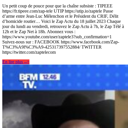
Un petit coup de pouce pour que la chaîne subsiste : TIPEEE
https://fr.tipeee.com/zap-tele UTIP https://utip.io/zaptele Passe
d’arme entre Jean-Luc Mélenchon et le Président du CRIF, Délit
d’homicide routier… Voici le Zap Actu du 18 juillet 2023 Chaque
jour du lundi au vendredi, retrouvez le Zap Actu à 7h, le Zap Télé à
12h et le Zap Net à 18h. Abonnez vous :
https://www.youtube.com/user/zaptele3?sub_confirmation=1
Suivez-nous sur : FACEBOOK https://www.facebook.com/Zap-
T%C3%A9l%C3%A9-425317397552884/ TWITTER
https://twitter.com/zaptelecom
En lire plus -->