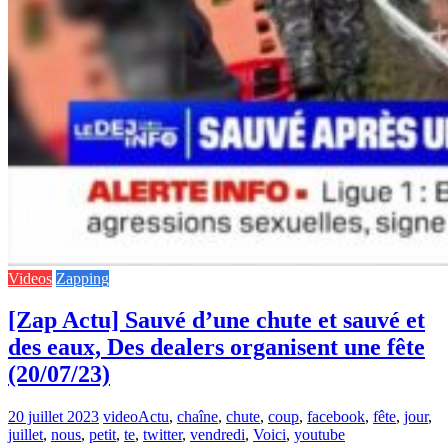
Videos
Zapping
[Zap Actu] Sauvé d’une chute et sauvé et
des eaux, Des dealers organisent une fête
(20/07/23)
20 juillet 2023
video
Actu
,
chaîne
,
chute
,
coup
,
facebook
,
fête
,
jour
,
juillet
,
nous
,
petit
,
te
,
twitter
,
vendredi
,
Voici
,
youtube