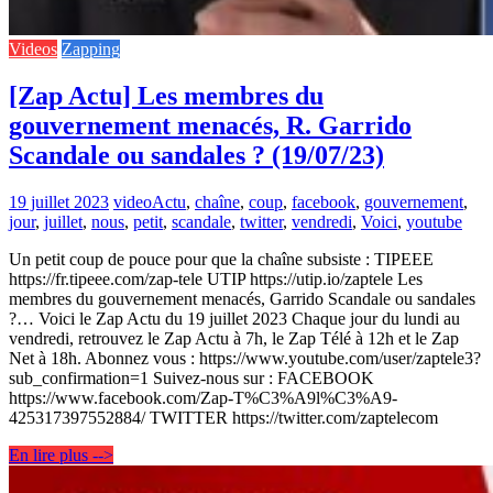
Videos
Zapping
[Zap Actu] Les membres du
gouvernement menacés, R. Garrido
Scandale ou sandales ? (19/07/23)
19 juillet 2023
video
Actu
,
chaîne
,
coup
,
facebook
,
gouvernement
,
jour
,
juillet
,
nous
,
petit
,
scandale
,
twitter
,
vendredi
,
Voici
,
youtube
Un petit coup de pouce pour que la chaîne subsiste : TIPEEE
https://fr.tipeee.com/zap-tele UTIP https://utip.io/zaptele Les
membres du gouvernement menacés, Garrido Scandale ou sandales
?… Voici le Zap Actu du 19 juillet 2023 Chaque jour du lundi au
vendredi, retrouvez le Zap Actu à 7h, le Zap Télé à 12h et le Zap
Net à 18h. Abonnez vous : https://www.youtube.com/user/zaptele3?
sub_confirmation=1 Suivez-nous sur : FACEBOOK
https://www.facebook.com/Zap-T%C3%A9l%C3%A9-
425317397552884/ TWITTER https://twitter.com/zaptelecom
En lire plus -->