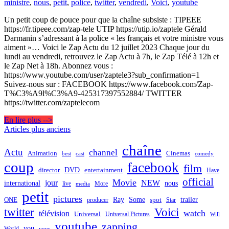
ministre
,
nous
,
petit
,
police
,
twitter
,
vendredi
,
Voici
,
youtube
Un petit coup de pouce pour que la chaîne subsiste : TIPEEE
https://fr.tipeee.com/zap-tele UTIP https://utip.io/zaptele Gérald
Darmanin s’adressant à la police « les français et votre ministre vous
aiment »… Voici le Zap Actu du 12 juillet 2023 Chaque jour du
lundi au vendredi, retrouvez le Zap Actu à 7h, le Zap Télé à 12h et
le Zap Net à 18h. Abonnez vous :
https://www.youtube.com/user/zaptele3?sub_confirmation=1
Suivez-nous sur : FACEBOOK https://www.facebook.com/Zap-
T%C3%A9l%C3%A9-425317397552884/ TWITTER
https://twitter.com/zaptelecom
En lire plus -->
Navigation
Articles plus anciens
des
chaîne
Actu
channel
Animation
Cinemas
best
cast
comedy
articles
coup
facebook
film
director
DVD
entertainment
Have
official
Movie
jour
NEW
international
nous
live
media
More
petit
pictures
Ray
Some
trailer
ONE
producer
spot
Star
twitter
Voici
watch
télévision
Universal
Universal Pictures
Will
youtube
zapping
you
World
your