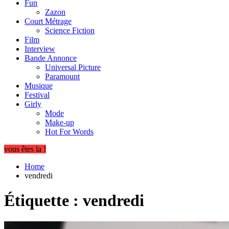
Fun
Zazon
Court Métrage
Science Fiction
Film
Interview
Bande Annonce
Universal Picture
Paramount
Musique
Festival
Girly
Mode
Make-up
Hot For Words
vous êtes la !
Home
vendredi
Étiquette :
vendredi