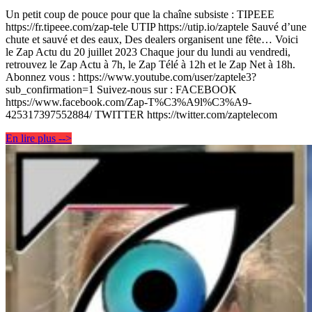
Un petit coup de pouce pour que la chaîne subsiste : TIPEEE
https://fr.tipeee.com/zap-tele UTIP https://utip.io/zaptele Sauvé d’une
chute et sauvé et des eaux, Des dealers organisent une fête… Voici
le Zap Actu du 20 juillet 2023 Chaque jour du lundi au vendredi,
retrouvez le Zap Actu à 7h, le Zap Télé à 12h et le Zap Net à 18h.
Abonnez vous : https://www.youtube.com/user/zaptele3?
sub_confirmation=1 Suivez-nous sur : FACEBOOK
https://www.facebook.com/Zap-T%C3%A9l%C3%A9-
425317397552884/ TWITTER https://twitter.com/zaptelecom
En lire plus -->