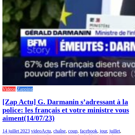
Videos
Zapping
[Zap Actu] G. Darmanin s’adressant à la
police: les français et votre ministre vous
aiment(14/07/23)
14 juillet 2023
video
Actu
,
chaîne
,
coup
,
facebook
,
jour
,
juillet
,