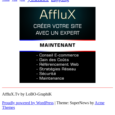
AffluX.Tv by LoBO-GraphiK
Proudly powered by WordPress
|
Theme: SuperNews by
Acme
Themes