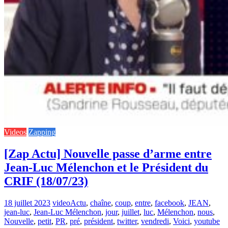
Videos
Zapping
[Zap Actu] Nouvelle passe d’arme entre
Jean-Luc Mélenchon et le Président du
CRIF (18/07/23)
18 juillet 2023
video
Actu
,
chaîne
,
coup
,
entre
,
facebook
,
JEAN
,
jean-luc
,
Jean-Luc Mélenchon
,
jour
,
juillet
,
luc
,
Mélenchon
,
nous
,
Nouvelle
,
petit
,
PR
,
pré
,
président
,
twitter
,
vendredi
,
Voici
,
youtube