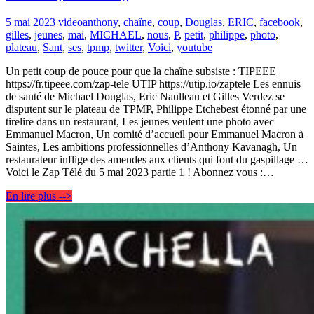
5 mai 2023
video
anthony
,
chaîne
,
coup
,
Douglas
,
ERIC
,
facebook
,
gilles
,
jeunes
,
mai
,
MICHAEL
,
nous
,
P
,
petit
,
philippe
,
photo
,
plateau
,
Sant
,
ses
,
tpmp
,
twitter
,
Voici
,
youtube
Un petit coup de pouce pour que la chaîne subsiste : TIPEEE
https://fr.tipeee.com/zap-tele UTIP https://utip.io/zaptele Les ennuis
de santé de Michael Douglas, Eric Naulleau et Gilles Verdez se
disputent sur le plateau de TPMP, Philippe Etchebest étonné par une
tirelire dans un restaurant, Les jeunes veulent une photo avec
Emmanuel Macron, Un comité d’accueil pour Emmanuel Macron à
Saintes, Les ambitions professionnelles d’Anthony Kavanagh, Un
restaurateur inflige des amendes aux clients qui font du gaspillage …
Voici le Zap Télé du 5 mai 2023 partie 1 ! Abonnez vous :…
En lire plus -->