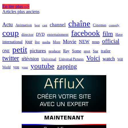
En lire plus -->
Navigation
Articles plus anciens
des
chaîne
Actu
channel
Animation
Cinemas
best
cast
comedy
articles
coup
facebook
film
director
DVD
entertainment
Have
official
Movie
jour
NEW
international
nous
live
media
More
petit
pictures
Ray
Some
trailer
ONE
producer
spot
Star
twitter
Voici
watch
télévision
Universal
Universal Pictures
Will
youtube
zapping
you
World
your