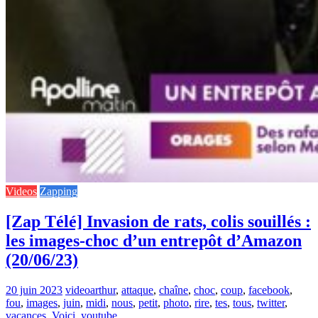
Videos
Zapping
[Zap Télé] Invasion de rats, colis souillés :
les images-choc d’un entrepôt d’Amazon
(20/06/23)
20 juin 2023
video
arthur
,
attaque
,
chaîne
,
choc
,
coup
,
facebook
,
fou
,
images
,
juin
,
midi
,
nous
,
petit
,
photo
,
rire
,
tes
,
tous
,
twitter
,
vacances
,
Voici
,
youtube