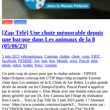
Videos
Zapping
[Zap Télé] Une chute mémorable depuis
une barque dans Les animaux de la 8
(05/06/23)
5 juin 2023
video
animaux
,
Cantona
,
chaîne
,
chute
,
coup
,
ERIC
,
facebook
,
FEMME
,
Joe
,
juin
,
ken
,
Monde
,
nous
,
Pascal
,
petit
,
photo
,
robot
,
twitter
,
Voici
,
youtube
Un petit coup de pouce pour que la chaîne subsiste : TIPEEE
https://fr.tipeee.com/zap-tele UTIP https://utip.io/zaptele Enorme
chute dans Les animaux de la 8, Chute de Joe Biden, La plus grande
dictée du monde sur les Champs-Elysées, Pascal Praud n’apprécie
par le terme « écrivaine », Elon Musk avec une femme robot sur une
photo générée par une IA, Eric Cantona fait l’éloge du réalisateur
Ken Loach… Voici le Zap Télé du 5 juin 2023 partie 1 ! Abonnez
vous : https://www.youtube.com/user/zaptele3… Suivez-nous sur :
FACEBOOK https://www.facebook.com/Zap-T%C3%A9l…