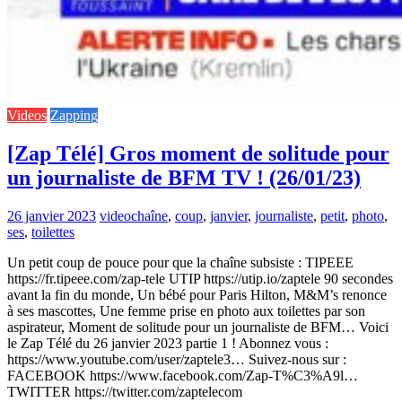
Videos
Zapping
[Zap Télé] Gros moment de solitude pour
un journaliste de BFM TV ! (26/01/23)
26 janvier 2023
video
chaîne
,
coup
,
janvier
,
journaliste
,
petit
,
photo
,
ses
,
toilettes
Un petit coup de pouce pour que la chaîne subsiste : TIPEEE
https://fr.tipeee.com/zap-tele UTIP https://utip.io/zaptele 90 secondes
avant la fin du monde, Un bébé pour Paris Hilton, M&M’s renonce
à ses mascottes, Une femme prise en photo aux toilettes par son
aspirateur, Moment de solitude pour un journaliste de BFM… Voici
le Zap Télé du 26 janvier 2023 partie 1 ! Abonnez vous :
https://www.youtube.com/user/zaptele3… Suivez-nous sur :
FACEBOOK https://www.facebook.com/Zap-T%C3%A9l…
TWITTER https://twitter.com/zaptelecom