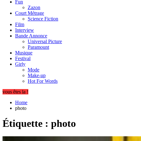
Fun
Zazon
Court Métrage
Science Fiction
Film
Interview
Bande Annonce
Universal Picture
Paramount
Musique
Festival
Girly
Mode
Make-up
Hot For Words
vous êtes la !
Home
photo
Étiquette :
photo