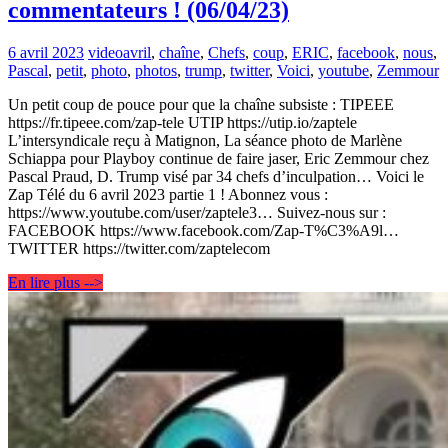
commentateurs ! (06/04/23)
6 avril 2023
video
avril
,
chaîne
,
Chefs
,
coup
,
ERIC
,
facebook
,
nous
,
Pascal
,
petit
,
photo
,
photos
,
trump
,
twitter
,
Voici
,
youtube
,
Zemmour
Un petit coup de pouce pour que la chaîne subsiste : TIPEEE
https://fr.tipeee.com/zap-tele UTIP https://utip.io/zaptele
L’intersyndicale reçu à Matignon, La séance photo de Marlène
Schiappa pour Playboy continue de faire jaser, Eric Zemmour chez
Pascal Praud, D. Trump visé par 34 chefs d’inculpation… Voici le
Zap Télé du 6 avril 2023 partie 1 ! Abonnez vous :
https://www.youtube.com/user/zaptele3… Suivez-nous sur :
FACEBOOK https://www.facebook.com/Zap-T%C3%A9l…
TWITTER https://twitter.com/zaptelecom
En lire plus -->