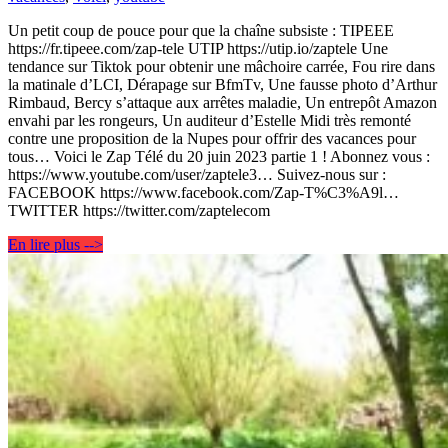
Un petit coup de pouce pour que la chaîne subsiste : TIPEEE
https://fr.tipeee.com/zap-tele UTIP https://utip.io/zaptele Une
tendance sur Tiktok pour obtenir une mâchoire carrée, Fou rire dans
la matinale d’LCI, Dérapage sur BfmTv, Une fausse photo d’Arthur
Rimbaud, Bercy s’attaque aux arrêtes maladie, Un entrepôt Amazon
envahi par les rongeurs, Un auditeur d’Estelle Midi très remonté
contre une proposition de la Nupes pour offrir des vacances pour
tous… Voici le Zap Télé du 20 juin 2023 partie 1 ! Abonnez vous :
https://www.youtube.com/user/zaptele3… Suivez-nous sur :
FACEBOOK https://www.facebook.com/Zap-T%C3%A9l…
TWITTER https://twitter.com/zaptelecom
En lire plus -->