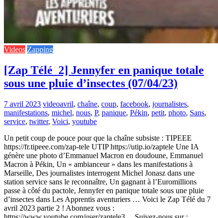
Videos
Zapping
[Zap Télé_2] Jennyfer en panique totale
sous une pluie d’insectes (07/04/23)
7 avril 2023
video
avril
,
chaîne
,
coup
,
facebook
,
journalistes
,
manifestations
,
michel
,
nous
,
P
,
panique
,
Pékin
,
petit
,
photo
,
Sans
,
service
,
twitter
,
Voici
,
youtube
Un petit coup de pouce pour que la chaîne subsiste : TIPEEE
https://fr.tipeee.com/zap-tele UTIP https://utip.io/zaptele Une IA
génère une photo d’Emmanuel Macron en doudoune, Emmanuel
Macron à Pékin, Un « ambianceur » dans les manifestations à
Marseille, Des journalistes interrogent Michel Jonasz dans une
station service sans le reconnaître, Un gagnant à l’Euromillions
passe à côté du pactole, Jennyfer en panique totale sous une pluie
d’insectes dans Les Apprentis aventuriers … Voici le Zap Télé du 7
avril 2023 partie 2 ! Abonnez vous :
https://www.youtube.com/user/zaptele3… Suivez-nous sur :