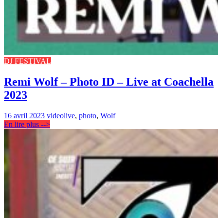
DJ FESTIVAL
Remi Wolf – Photo ID – Live at Coachella
2023
16 avril 2023
video
live
,
photo
,
Wolf
En lire plus -->