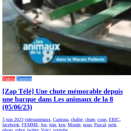
Videos
Zapping
[Zap Télé] Une chute mémorable depuis
une barque dans Les animaux de la 8
(05/06/23)
5 juin 2023
video
animaux
,
Cantona
,
chaîne
,
chute
,
coup
,
ERIC
,
facebook
,
FEMME
,
Joe
,
juin
,
ken
,
Monde
,
nous
,
Pascal
,
petit
,
photo
,
robot
,
twitter
,
Voici
,
youtube