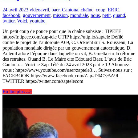
24 avril 2023
video
avril
,
baer
,
Cantona
,
chaîne
,
coup
,
ERIC
,
facebook
,
gouvernement
,
mission
,
mondiale
,
nous
,
petit
,
quand
,
twitter
,
Voici
,
youtube
Un petit coup de pouce pour que la chaîne subsiste : TIPEEE
https://fr.tipeee.com/zap-tele UTIP https://utip.io/zaptele Défilé
contre le projet de l’autoroute A69, C. Ockrent sur S. Rousseau, La
population mondiale dirigée par un gouvernement autocratique, D.
Auteuil adore l’époque dans laquelle on vit, B. Guetta sur la réforme
des retraites, Quand B. Le Maire cite Edouard Baer, L’avis de Eric
Cantona… Voici le Zap Télé du 24 avril 2023 partie 1 ! Abonnez
vous : https://www.youtube.com/user/zaptele3… Suivez-nous sur :
FACEBOOK https://www.facebook.com/Zap-T%C3%A9l…
TWITTER https://twitter.com/zaptelecom
En lire plus -->