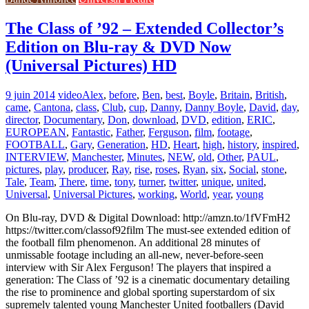
The Class of ’92 – Extended Collector’s
Edition on Blu-ray & DVD Now
(Universal Pictures) HD
9 juin 2014
video
Alex
,
before
,
Ben
,
best
,
Boyle
,
Britain
,
British
,
came
,
Cantona
,
class
,
Club
,
cup
,
Danny
,
Danny Boyle
,
David
,
day
,
director
,
Documentary
,
Don
,
download
,
DVD
,
edition
,
ERIC
,
EUROPEAN
,
Fantastic
,
Father
,
Ferguson
,
film
,
footage
,
FOOTBALL
,
Gary
,
Generation
,
HD
,
Heart
,
high
,
history
,
inspired
,
INTERVIEW
,
Manchester
,
Minutes
,
NEW
,
old
,
Other
,
PAUL
,
pictures
,
play
,
producer
,
Ray
,
rise
,
roses
,
Ryan
,
six
,
Social
,
stone
,
Tale
,
Team
,
There
,
time
,
tony
,
turner
,
twitter
,
unique
,
united
,
Universal
,
Universal Pictures
,
working
,
World
,
year
,
young
On Blu-ray, DVD & Digital Download: http://amzn.to/1fVFmH2
https://twitter.com/classof92film The must-see extended edition of
the football film phenomenon. An additional 28 minutes of
unmissable footage including an all-new, never-before-seen
interview with Sir Alex Ferguson! The players that inspired a
generation: The Class of ’92 is a cinematic documentary detailing
the rise to prominence and global sporting superstardom of six
supremely talented young Manchester United footballers (David