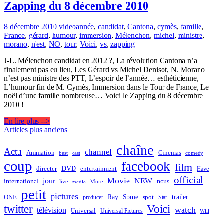
Zapping du 8 décembre 2010
8 décembre 2010
video
année
,
candidat
,
Cantona
,
cymès
,
famille
,
France
,
gérard
,
humour
,
immersion
,
Mélenchon
,
michel
,
ministre
,
morano
,
n'est
,
NO
,
tour
,
Voici
,
vs
,
zapping
J-L. Mélenchon candidat en 2012 ?, La révolution Cantona n’a
finalement pas eu lieu, Les Gérard vs Michel Denisot, N. Morano
n’est pas ministre des PTT, L’espoir de l’année… esthéticienne,
L’humour fin de M. Cymès, Immersion dans le Tour de France, Le
noël d’une famille nombreuse… Voici le Zapping du 8 décembre
2010 !
En lire plus -->
Navigation
Articles plus anciens
des
chaîne
Actu
channel
Animation
Cinemas
best
cast
comedy
articles
coup
facebook
film
director
DVD
entertainment
Have
official
Movie
jour
NEW
international
nous
live
media
More
petit
pictures
Ray
Some
trailer
ONE
producer
spot
Star
twitter
Voici
watch
télévision
Universal
Universal Pictures
Will