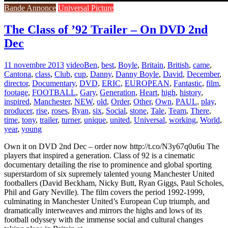
Bande Annonce
Universal Picture
The Class of ’92 Trailer – On DVD 2nd
Dec
11 novembre 2013
video
Ben
,
best
,
Boyle
,
Britain
,
British
,
came
,
Cantona
,
class
,
Club
,
cup
,
Danny
,
Danny Boyle
,
David
,
December
,
director
,
Documentary
,
DVD
,
ERIC
,
EUROPEAN
,
Fantastic
,
film
,
footage
,
FOOTBALL
,
Gary
,
Generation
,
Heart
,
high
,
history
,
inspired
,
Manchester
,
NEW
,
old
,
Order
,
Other
,
Own
,
PAUL
,
play
,
producer
,
rise
,
roses
,
Ryan
,
six
,
Social
,
stone
,
Tale
,
Team
,
There
,
time
,
tony
,
trailer
,
turner
,
unique
,
united
,
Universal
,
working
,
World
,
year
,
young
Own it on DVD 2nd Dec – order now http://t.co/N3y67q0u6u The
players that inspired a generation. Class of 92 is a cinematic
documentary detailing the rise to prominence and global sporting
superstardom of six supremely talented young Manchester United
footballers (David Beckham, Nicky Butt, Ryan Giggs, Paul Scholes,
Phil and Gary Neville). The film covers the period 1992-1999,
culminating in Manchester United’s European Cup triumph, and
dramatically interweaves and mirrors the highs and lows of its
football odyssey with the immense social and cultural changes