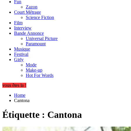
Fun
Zazon
Court Métrage
Science Fiction
Film
Interview
Bande Annonce
Universal Picture
Paramount
Musique
Festival
Girly
Mode
Make-up
Hot For Words
vous êtes la !
Home
Cantona
Étiquette :
Cantona