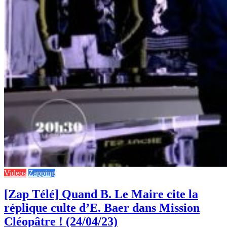
Videos
Zapping
[Zap Télé] Quand B. Le Maire cite la
réplique culte d’E. Baer dans Mission
Cléopâtre ! (24/04/23)