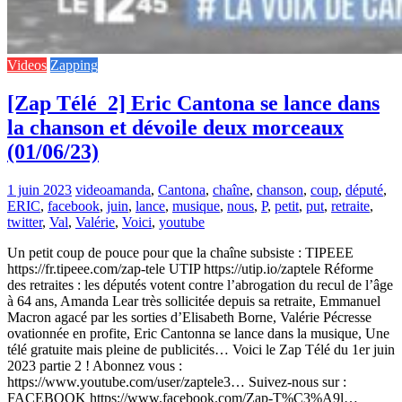
Videos
Zapping
[Zap Télé_2] Eric Cantona se lance dans
la chanson et dévoile deux morceaux
(01/06/23)
1 juin 2023
video
amanda
,
Cantona
,
chaîne
,
chanson
,
coup
,
député
,
ERIC
,
facebook
,
juin
,
lance
,
musique
,
nous
,
P
,
petit
,
put
,
retraite
,
twitter
,
Val
,
Valérie
,
Voici
,
youtube
Un petit coup de pouce pour que la chaîne subsiste : TIPEEE
https://fr.tipeee.com/zap-tele UTIP https://utip.io/zaptele Réforme
des retraites : les députés votent contre l’abrogation du recul de l’âge
à 64 ans, Amanda Lear très sollicitée depuis sa retraite, Emmanuel
Macron agacé par les sorties d’Elisabeth Borne, Valérie Pécresse
ovationnée en profite, Eric Cantonna se lance dans la musique, Une
télé gratuite mais pleine de publicités… Voici le Zap Télé du 1er juin
2023 partie 2 ! Abonnez vous :
https://www.youtube.com/user/zaptele3… Suivez-nous sur :
FACEBOOK https://www.facebook.com/Zap-T%C3%A9l…