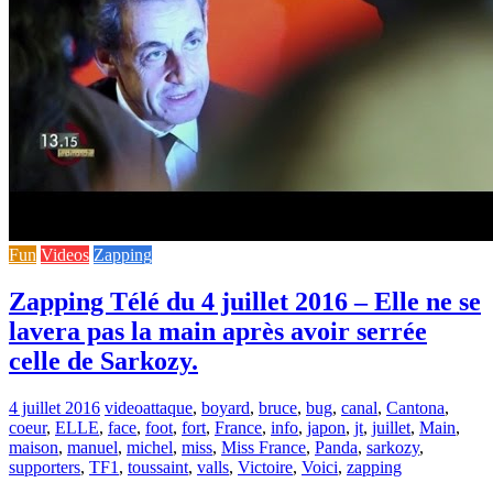
Fun
Videos
Zapping
Zapping Télé du 4 juillet 2016 – Elle ne se
lavera pas la main après avoir serrée
celle de Sarkozy.
4 juillet 2016
video
attaque
,
boyard
,
bruce
,
bug
,
canal
,
Cantona
,
coeur
,
ELLE
,
face
,
foot
,
fort
,
France
,
info
,
japon
,
jt
,
juillet
,
Main
,
maison
,
manuel
,
michel
,
miss
,
Miss France
,
Panda
,
sarkozy
,
supporters
,
TF1
,
toussaint
,
valls
,
Victoire
,
Voici
,
zapping