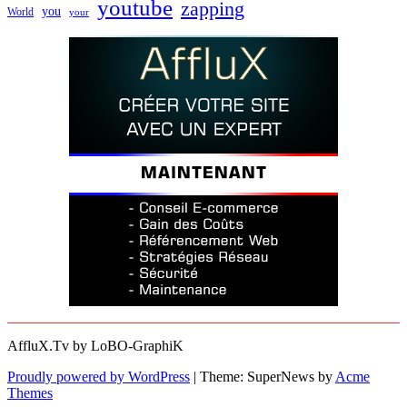
youtube
zapping
you
World
your
AffluX.Tv by LoBO-GraphiK
Proudly powered by WordPress
|
Theme: SuperNews by
Acme
Themes