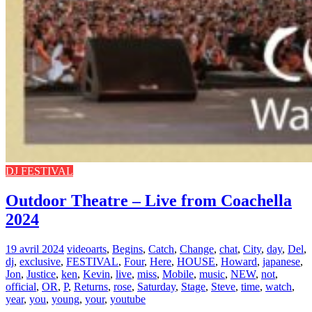
DJ FESTIVAL
Outdoor Theatre – Live from Coachella
2024
19 avril 2024
video
arts
,
Begins
,
Catch
,
Change
,
chat
,
City
,
day
,
Del
,
dj
,
exclusive
,
FESTIVAL
,
Four
,
Here
,
HOUSE
,
Howard
,
japanese
,
Jon
,
Justice
,
ken
,
Kevin
,
live
,
miss
,
Mobile
,
music
,
NEW
,
not
,
official
,
OR
,
P
,
Returns
,
rose
,
Saturday
,
Stage
,
Steve
,
time
,
watch
,
year
,
you
,
young
,
your
,
youtube