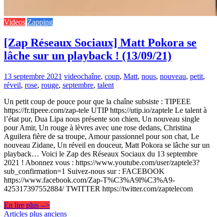
Videos
Zapping
[Zap Réseaux Sociaux] Matt Pokora se
lâche sur un playback ! (13/09/21)
13 septembre 2021
video
chaîne
,
coup
,
Matt
,
nous
,
nouveau
,
petit
,
réveil
,
rose
,
rouge
,
septembre
,
talent
Un petit coup de pouce pour que la chaîne subsiste : TIPEEE
https://fr.tipeee.com/zap-tele UTIP https://utip.io/zaptele Le talent à
l’état pur, Dua Lipa nous présente son chien, Un nouveau single
pour Amir, Un rouge à lèvres avec une rose dedans, Christina
Aguilera fière de sa troupe, Amour passionnel pour son chat, Le
nouveau Zidane, Un réveil en douceur, Matt Pokora se lâche sur un
playback… Voici le Zap des Réseaux Sociaux du 13 septembre
2021 ! Abonnez vous : https://www.youtube.com/user/zaptele3?
sub_confirmation=1 Suivez-nous sur : FACEBOOK
https://www.facebook.com/Zap-T%C3%A9l%C3%A9-
425317397552884/ TWITTER https://twitter.com/zaptelecom
En lire plus -->
Navigation
Articles plus anciens