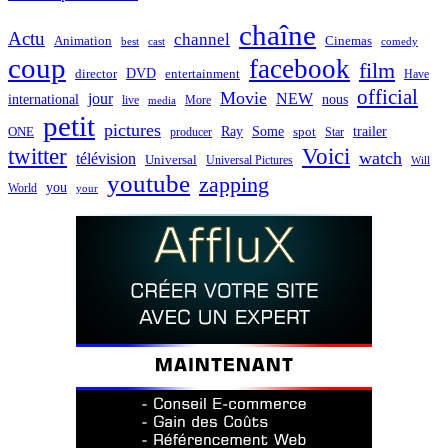
des
chaîne
Actu
channel
Animation
Cinemas
best
cast
comedy
articles
coup
facebook
film
director
DVD
entertainment
Have
official
Movie
jour
NEW
international
nous
live
media
More
petit
pictures
Ray
Some
trailer
ONE
producer
spot
Star
twitter
Voici
watch
télévision
Universal
Universal Pictures
Will
youtube
zapping
you
World
your