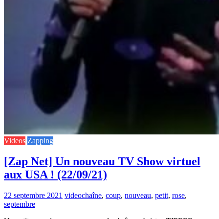
Videos
Zapping
[Zap Net] Un nouveau TV Show virtuel
aux USA ! (22/09/21)
22 septembre 2021
video
chaîne
,
coup
,
nouveau
,
petit
,
rose
,
septembre