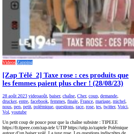
Videos
Zapping
[Zap Télé_2] Taxe rose : ces produits que
les femmes paient plus cher ! (28/08/23)
28 août 2023
video
août
,
baiser
,
chaîne
,
Cher
,
coup
,
demande
,
drucker
,
entre
,
facebook
,
femmes
,
finale
,
France
,
mariage
,
michel
,
nous
,
pen
,
petit
,
polémique
,
questions
,
race
,
rose
,
tes
,
twitter
,
Voici
,
Vol
,
youtube
Un petit coup de pouce pour que la chaîne subsiste : TIPEEE
https://fr.tipeee.com/zap-tele UTIP https://utip.io/zaptele Polémique
autour d’un baiser volé, La taxe rose, Les questions indiscrètes de