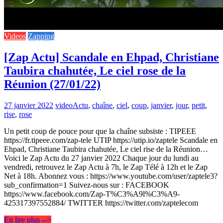
Videos
Zapping
[Zap Actu] Scandale en Ehpad, Christiane
Taubira chahutée, Le ciel rose de la
Réunion (27/01/22)
27 janvier 2022
video
Actu
,
chaîne
,
ciel
,
coup
,
janvier
,
jour
,
petit
,
rise
,
rose
Un petit coup de pouce pour que la chaîne subsiste : TIPEEE
https://fr.tipeee.com/zap-tele UTIP https://utip.io/zaptele Scandale en
Ehpad, Christiane Taubira chahutée, Le ciel rise de la Réunion…
Voici le Zap Actu du 27 janvier 2022 Chaque jour du lundi au
vendredi, retrouvez le Zap Actu à 7h, le Zap Télé à 12h et le Zap
Net à 18h. Abonnez vous : https://www.youtube.com/user/zaptele3?
sub_confirmation=1 Suivez-nous sur : FACEBOOK
https://www.facebook.com/Zap-T%C3%A9l%C3%A9-
425317397552884/ TWITTER https://twitter.com/zaptelecom
En lire plus -->