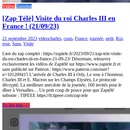
Videos
Zapping
[Zap Télé] Visite du roi Charles III en
France ! (21/09/23)
21 septembre 2023
video
charles
,
coup
,
France
,
journée
,
petit
,
Roi
,
rose
,
Sans
,
Visite
Lien du zap complet : https://zaptele.fr/2023/09/21/zap-tele-visite-
du-roi-charles-iii-en-france-21-09-23/ Désormais, retrouvez
exclusivement les vidéos de Zaptélé sur https://www.zaptele.fr et
sans publicité sur Patreon : https://www.patreon.com/user?
u=101209415 L’arrivée de Charles III à Orly, Le rose à l’honneur,
Charles III et E. Macron sur les Champs Elysées, Le protocole
décrypté, La meilleure anecdote de la journée, 160 invités pour le
dîner à Versailles… Un petit coup de pouce pour que Zaptélé
subsiste : TIPEEE https://fr.tipeee.com/zap-tele
En lire plus -->