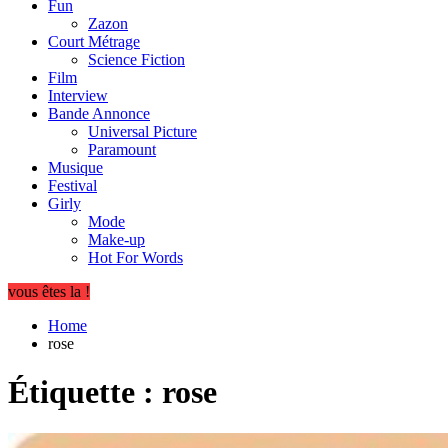
Fun
Zazon
Court Métrage
Science Fiction
Film
Interview
Bande Annonce
Universal Picture
Paramount
Musique
Festival
Girly
Mode
Make-up
Hot For Words
vous êtes la !
Home
rose
Étiquette :
rose