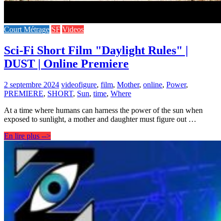
Court Métrage
SF
Videos
Sci-Fi Short Film "Daylight Rules" |
DUST | Online Premiere
2 septembre 2024
video
figure
,
film
,
Mother
,
online
,
Power
,
PREMIERE
,
SHORT
,
Sun
,
time
,
Where
At a time where humans can harness the power of the sun when
exposed to sunlight, a mother and daughter must figure out …
En lire plus -->