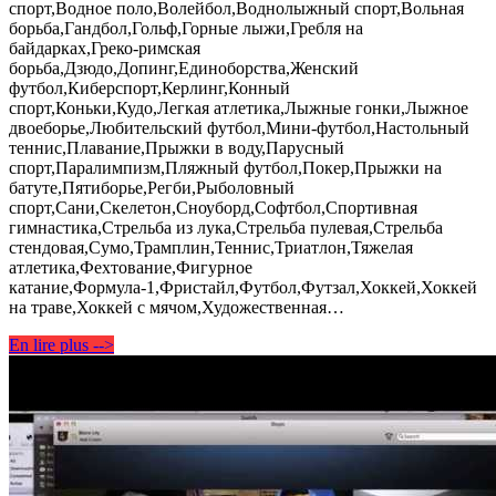
спорт,Водное поло,Волейбол,Воднолыжный спорт,Вольная
борьба,Гандбол,Гольф,Горные лыжи,Гребля на
байдарках,Греко-римская
борьба,Дзюдо,Допинг,Единоборства,Женский
футбол,Киберспорт,Керлинг,Конный
спорт,Коньки,Кудо,Легкая атлетика,Лыжные гонки,Лыжнoе
двоеборье,Любительский футбол,Мини-футбол,Настольный
теннис,Плавание,Прыжки в воду,Парусный
спорт,Паралимпизм,Пляжный футбол,Покер,Прыжки на
батуте,Пятиборье,Регби,Рыболовный
спорт,Сани,Скелетон,Сноуборд,Cофтбол,Cпо­ртивная
гимнастика,Стрельба из лука,Стрельба пулевая,Стрельба
стендовая,Сумо,Трамплин,Теннис,Триатлон,­Тяжелая
атлетика,Фехтование,Фигурное
катание,Формула-1,Фристайл,Футбол,Футзал­,Хоккей,Хоккей
на траве,Хоккей с мячом,Художественная…
En lire plus -->