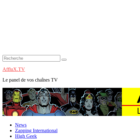
AffluX.TV
Le panel de vos chaînes TV
News
Zapping International
High Geek