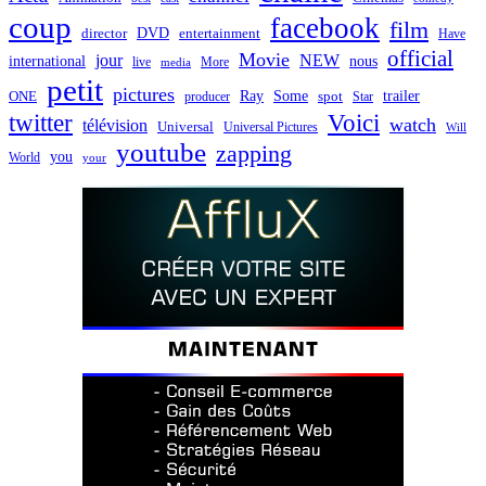
articles
coup
facebook
film
director
DVD
entertainment
Have
official
Movie
jour
NEW
international
nous
live
media
More
petit
pictures
Ray
Some
trailer
ONE
producer
spot
Star
twitter
Voici
watch
télévision
Universal
Universal Pictures
Will
youtube
zapping
you
World
your