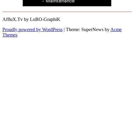
AffluX.Tv by LoBO-GraphiK
Proudly powered by WordPress
|
Theme: SuperNews by
Acme
Themes