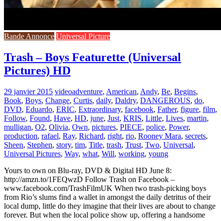
Bande Annonce
Universal Picture
Trash – Boys Featurette (Universal
Pictures) HD
29 janvier 2015
video
adventure
,
American
,
Andy
,
Be
,
Begins
,
Book
,
Boys
,
Change
,
Curtis
,
daily
,
Daldry
,
DANGEROUS
,
do
,
DVD
,
Eduardo
,
ERIC
,
Extraordinary
,
facebook
,
Father
,
figure
,
film
,
Follow
,
Found
,
Have
,
HD
,
june
,
Just
,
KRIS
,
Little
,
Lives
,
martin
,
mulligan
,
O2
,
Olivia
,
Own
,
pictures
,
PIECE
,
police
,
Power
,
production
,
rafael
,
Ray
,
Richard
,
right
,
rio
,
Rooney Mara
,
secrets
,
Sheen
,
Stephen
,
story
,
tim
,
Title
,
trash
,
Trust
,
Two
,
Universal
,
Universal Pictures
,
Way
,
what
,
Will
,
working
,
young
Yours to own on Blu-ray, DVD & Digital HD June 8:
http://amzn.to/1FEQwzD Follow Trash on Facebook –
www.facebook.com/TrashFilmUK When two trash-picking boys
from Rio’s slums find a wallet in amongst the daily detritus of their
local dump, little do they imagine that their lives are about to change
forever. But when the local police show up, offering a handsome