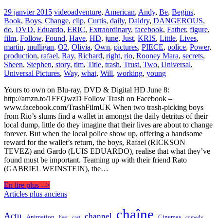
29 janvier 2015
video
adventure
,
American
,
Andy
,
Be
,
Begins
,
Book
,
Boys
,
Change
,
clip
,
Curtis
,
daily
,
Daldry
,
DANGEROUS
,
do
,
DVD
,
Eduardo
,
ERIC
,
Extraordinary
,
facebook
,
Father
,
figure
,
film
,
Follow
,
Found
,
Have
,
HD
,
june
,
Just
,
KRIS
,
Little
,
Lives
,
martin
,
mulligan
,
O2
,
Olivia
,
Own
,
pictures
,
PIECE
,
police
,
Power
,
production
,
rafael
,
Ray
,
Richard
,
right
,
rio
,
Rooney Mara
,
secrets
,
Sheen
,
Stephen
,
story
,
tim
,
Title
,
trash
,
Trust
,
Two
,
Universal
,
Universal Pictures
,
Way
,
what
,
Will
,
working
,
young
Yours to own on Blu-ray, DVD & Digital HD June 8:
http://amzn.to/1FEQwzD Follow Trash on Facebook –
www.facebook.com/TrashFilmUK When two trash-picking boys
from Rio’s slums find a wallet in amongst the daily detritus of their
local dump, little do they imagine that their lives are about to change
forever. But when the local police show up, offering a handsome
reward for the wallet’s return, the boys, Rafael (RICKSON
TEVEZ) and Gardo (LUIS EDUARDO), realise that what they’ve
found must be important. Teaming up with their friend Rato
(GABRIEL WEINSTEIN), the…
En lire plus -->
Navigation
Articles plus anciens
des
chaîne
Actu
channel
Animation
Cinemas
best
cast
comedy