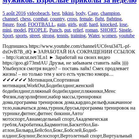
мужиков. Взрослые приколы за неделю
5 août 2016
video
beach
,
best
,
bikini
,
body
,
Cage
,
champion
,
channel
,
chess
,
combat
,
country
,
cross
,
female
,
fight
,
fighting
,
figure
,
food
,
FOOTBALL
,
gain
,
girls
,
golf
,
hard
,
knocked
,
lose
,
mini
,
model
,
PEOPLE
,
Punch
,
put
,
relief
,
roman
,
SHORT
,
Single
,
Sport
,
sports
,
street
,
strong
,
tennis
,
training
,
Water
,
women
,
youtube
Подпишись https://www.youtube.com/channel/UC6vui347L-pf-
dxOvB7B_dQ ►ЗАРАБОТАЙ НА СОКРАЩЕНИИ ССЫЛОК
– http://catcut.net/3Ln1 ► Заработай на своих видео
https://goo.gl/73mdAU Друзья, не забываем ставить лайк ))))
Улыбнулся смотря видео? – поставь лайк! Смех продлевает
жизнь! – но только тем у кого есть чувство юмора…
✔✔✔✔✔✔ Мотивация,Спортивная
мотивация,WorkOut,Бодибилдинг,женский
бодибилдинг,пляжный бодибилдинг,пляжники,Менс
Физик,пауэрлифтинг,набор массы,тренировки
дома,программа тренировок дома,кардио,рельеф,накачанное
тело,накачаться дома,турник,брусья,программа тренировок на
турнике,фитнес,фитнес бикини,Авто/
мотоспорт,Авиамодельный спорт,Aкадемическая
гребля,Акробатика,Бадминтон,Баскетбол,Би­
атлон,Бильярд,Бейсбол,Бокс,Бобслей,Бодиб­
илдинг,Боулинг,Велоспорт,Вертолетный спорт,Виртуальный