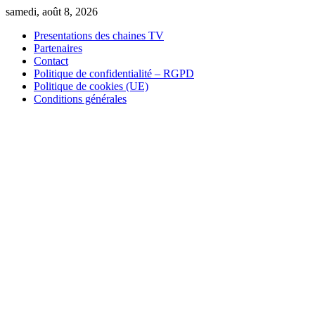
Skip
samedi, août 8, 2026
to
Presentations des chaines TV
content
Partenaires
Contact
Politique de confidentialité – RGPD
Politique de cookies (UE)
Conditions générales