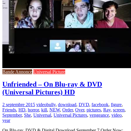
Bande Annonce
Universal Picture
Unfriended – On Blu-ray & DVD
(Universal Pictures) HD
2 septembre 2015
video
bully
,
download
,
DVD
,
facebook
,
figure
,
Friends
,
HD
,
horror
,
kill
,
NEW
,
Order
,
Over
,
pictures
,
Ray
,
screen
,
September
,
She
,
Universal
,
Universal Pictures
,
vengeance
,
video
,
year
On Blu-ray, DVD & Digital Download September 7 Order Now: