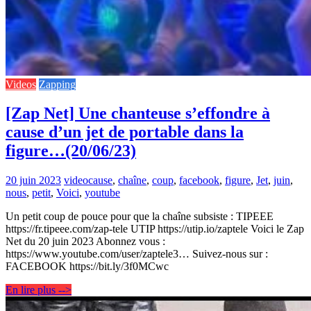
Videos
Zapping
[Zap Net] Une chanteuse s’effondre à
cause d’un jet de portable dans la
figure…(20/06/23)
20 juin 2023
video
cause
,
chaîne
,
coup
,
facebook
,
figure
,
Jet
,
juin
,
nous
,
petit
,
Voici
,
youtube
Un petit coup de pouce pour que la chaîne subsiste : TIPEEE
https://fr.tipeee.com/zap-tele UTIP https://utip.io/zaptele Voici le Zap
Net du 20 juin 2023 Abonnez vous :
https://www.youtube.com/user/zaptele3… Suivez-nous sur :
FACEBOOK https://bit.ly/3f0MCwc
En lire plus -->