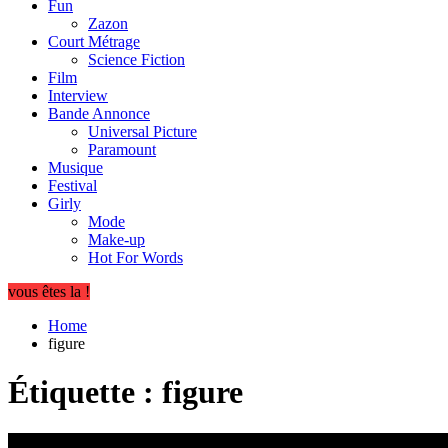
Fun
Zazon
Court Métrage
Science Fiction
Film
Interview
Bande Annonce
Universal Picture
Paramount
Musique
Festival
Girly
Mode
Make-up
Hot For Words
vous êtes la !
Home
figure
Étiquette :
figure