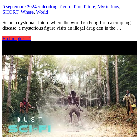
5 septembre 2024
video
drug
,
figure
,
film
,
future
,
Mysterious
,
SHORT
,
Where
,
World
Set in a dystopian future where the world is dying from a crippling
disease, a mysterious figure visits an illegal drug den in the …
En lire plus -->