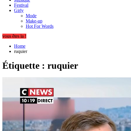
Festival
Girly
Mode
Make-up
Hot For Words
vous êtes la !
Home
ruquier
Étiquette :
ruquier