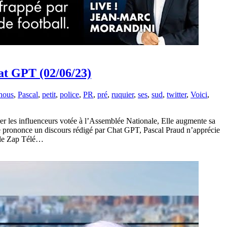
at GPT (02/06/23)
nous
,
Pascal
,
petit
,
police
,
PR
,
pré
,
ruquier
,
ses
,
sud
,
twitter
,
Voici
,
rer les influenceurs votée à l’Assemblée Nationale, Elle augmente sa
e prononce un discours rédigé par Chat GPT, Pascal Praud n’apprécie
i le Zap Télé…