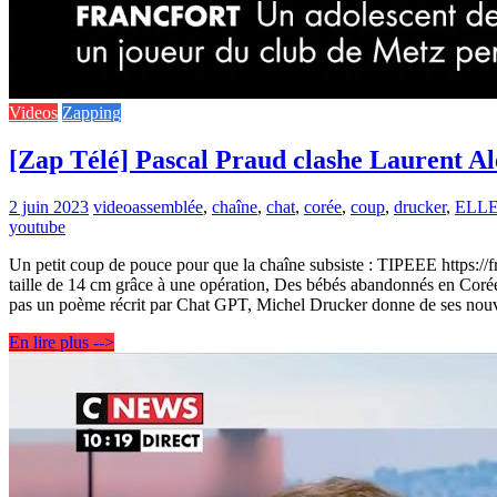
Videos
Zapping
[Zap Télé] Pascal Praud clashe Laurent A
2 juin 2023
video
assemblée
,
chaîne
,
chat
,
corée
,
coup
,
drucker
,
ELL
youtube
Un petit coup de pouce pour que la chaîne subsiste : TIPEEE https://fr
taille de 14 cm grâce à une opération, Des bébés abandonnés en Coré
pas un poème récrit par Chat GPT, Michel Drucker donne de ses nouve
En lire plus -->