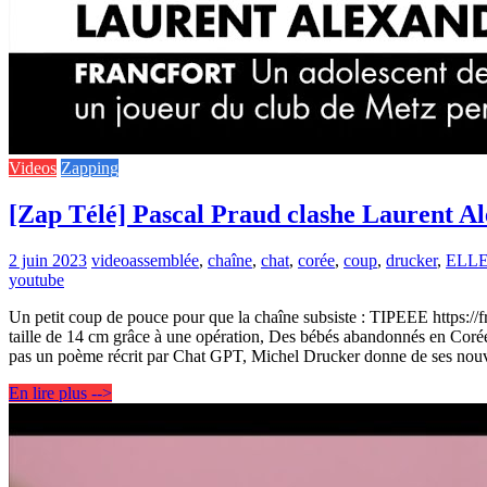
Videos
Zapping
[Zap Télé] Pascal Praud clashe Laurent A
2 juin 2023
video
assemblée
,
chaîne
,
chat
,
corée
,
coup
,
drucker
,
ELL
youtube
Un petit coup de pouce pour que la chaîne subsiste : TIPEEE https://fr
taille de 14 cm grâce à une opération, Des bébés abandonnés en Coré
pas un poème récrit par Chat GPT, Michel Drucker donne de ses nouve
En lire plus -->