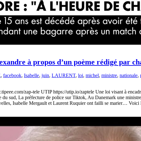
lexandre à propos d’un poème rédigé par ch
E
,
facebook
,
Isabelle
,
juin
,
LAURENT
,
loi
,
michel
,
ministre
,
nationale
,
.tipeee.com/zap-tele UTIP https://utip.io/zaptele Une loi visant à encad
e du sud, La préfecture de police sur Tiktok, Au Danemark une ministr
lles, Isabelle Mergault et Laurent Ruquier ont failli se marier… Voic