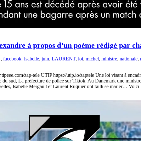
lexandre à propos d’un poème rédigé par ch
E
,
facebook
,
Isabelle
,
juin
,
LAURENT
,
loi
,
michel
,
ministre
,
nationale
,
.tipeee.com/zap-tele UTIP https://utip.io/zaptele Une loi visant à encad
e du sud, La préfecture de police sur Tiktok, Au Danemark une ministr
lles, Isabelle Mergault et Laurent Ruquier ont failli se marier… Voic