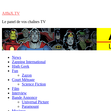
AffluX.TV
Le panel de vos chaînes TV
News
Zapping International
High Geek
Fun
Zazon
Court Métrage
Science Fiction
Film
Interview
Bande Annonce
Universal Picture
Paramount
Musique