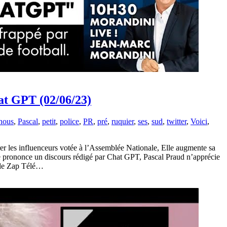
at GPT (02/06/23)
nous
,
Pascal
,
petit
,
police
,
PR
,
pré
,
ruquier
,
ses
,
sud
,
twitter
,
Voici
,
rer les influenceurs votée à l’Assemblée Nationale, Elle augmente sa
e prononce un discours rédigé par Chat GPT, Pascal Praud n’apprécie
i le Zap Télé…