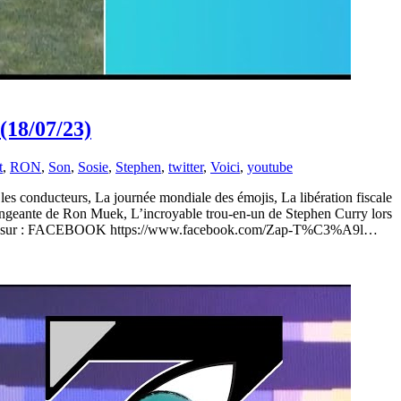
(18/07/23)
t
,
RON
,
Son
,
Sosie
,
Stephen
,
twitter
,
Voici
,
youtube
 les conducteurs, La journée mondiale des émojis, La libération fiscale
érangeante de Ron Muek, L’incroyable trou-en-un de Stephen Curry lors
ez-nous sur : FACEBOOK https://www.facebook.com/Zap-T%C3%A9l…