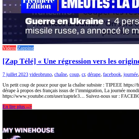
Videos
Zapping
[Zap Télé] « Une régression vers les origin
7 juillet 2023
video
bruno
,
chaîne
,
coup
,
cr
,
dérape
,
facebook
,
journée
Un petit coup de pouce pour que la chaîne subsiste : TIPEEE https://fr
dérape à propos des français issus de l’immigration, La journée mondia
https://www.youtube.com/user/zaptele3… Suivez-nous sur : FAC
En lire plus -->