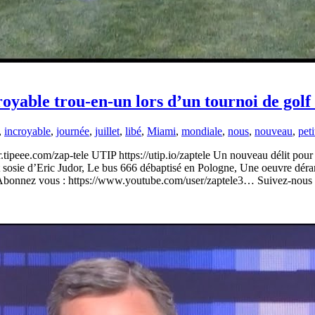
oyable trou-en-un lors d’un tournoi de golf 
,
incroyable
,
journée
,
juillet
,
libé
,
Miami
,
mondiale
,
nous
,
nouveau
,
peti
.tipeee.com/zap-tele UTIP https://utip.io/zaptele Un nouveau délit pour
oot sosie d’Eric Judor, Le bus 666 débaptisé en Pologne, Une oeuvre d
ie 2 ! Abonnez vous : https://www.youtube.com/user/zaptele3… Suiv