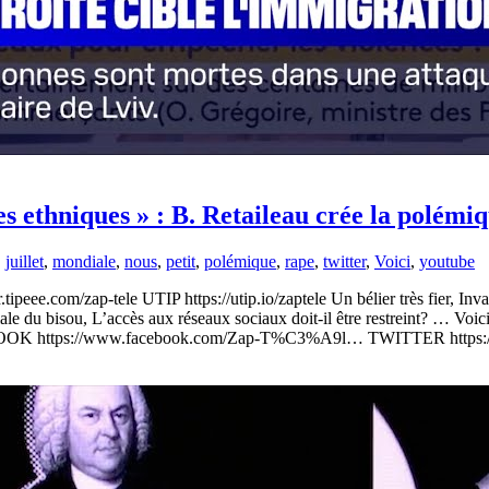
es ethniques » : B. Retaileau crée la polémiq
,
juillet
,
mondiale
,
nous
,
petit
,
polémique
,
rape
,
twitter
,
Voici
,
youtube
.tipeee.com/zap-tele UTIP https://utip.io/zaptele Un bélier très fier, 
le du bisou, L’accès aux réseaux sociaux doit-il être restreint? … Voici
EBOOK https://www.facebook.com/Zap-T%C3%A9l… TWITTER https://t