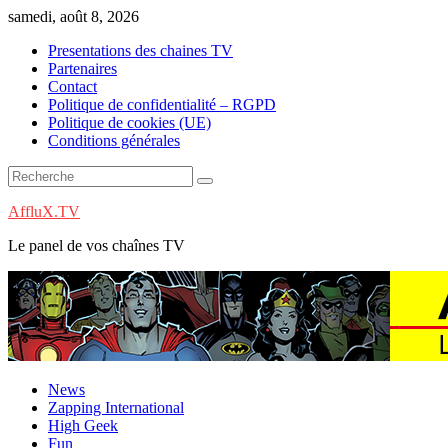
Skip
samedi, août 8, 2026
to
Presentations des chaines TV
content
Partenaires
Contact
Politique de confidentialité – RGPD
Politique de cookies (UE)
Conditions générales
AffluX.TV
Le panel de vos chaînes TV
News
Zapping International
High Geek
Fun