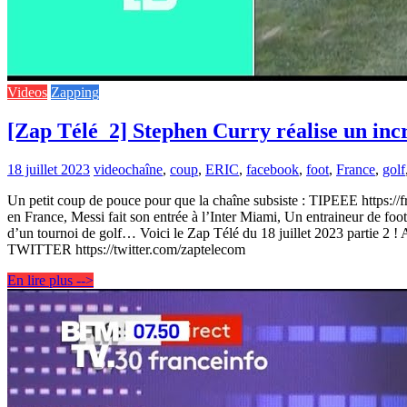
Videos
Zapping
[Zap Télé_2] Stephen Curry réalise un incr
18 juillet 2023
video
chaîne
,
coup
,
ERIC
,
facebook
,
foot
,
France
,
golf
Un petit coup de pouce pour que la chaîne subsiste : TIPEEE https://fr
en France, Messi fait son entrée à l’Inter Miami, Un entraineur de f
d’un tournoi de golf… Voici le Zap Télé du 18 juillet 2023 part
TWITTER https://twitter.com/zaptelecom
En lire plus -->